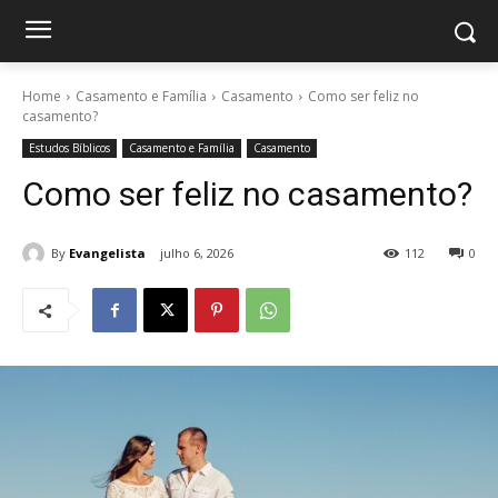
Home
Casamento e Família
Casamento
Como ser feliz no
casamento?
Estudos Bíblicos
Casamento e Família
Casamento
Como ser feliz no casamento?
By
Evangelista
julho 6, 2026
112
0