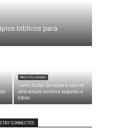
ípios bíblicos para
PAZ E FELICIDADE
Como cuidar da saúde e cultivar
 da
uma atitude positiva segundo a
bíblia
STAY CONNECTED