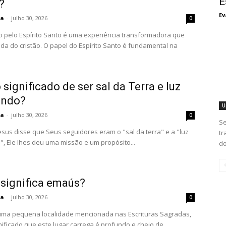
E
?
Ev
ta
-
julho 30, 2026
0
o pelo Espírito Santo é uma experiência transformadora que
ida do cristão. O papel do Espírito Santo é fundamental na
 significado de ser sal da Terra e luz
undo?
U
ta
-
julho 30, 2026
0
Se
sus disse que Seus seguidores eram o "sal da terra" e a "luz
tr
, Ele lhes deu uma missão e um propósito...
do
 significa emaús?
ta
-
julho 30, 2026
0
ma pequena localidade mencionada nas Escrituras Sagradas,
nificado que este lugar carrega é profundo e cheio de