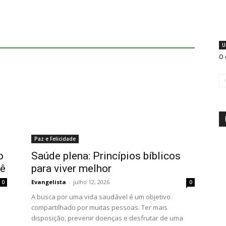
U
O 
Paz e Felicidade
o
Saúde plena: Princípios bíblicos
cê
para viver melhor
Evangelista
-
julho 12, 2026
0
0
A busca por uma vida saudável é um objetivo
compartilhado por muitas pessoas. Ter mais
disposição, prevenir doenças e desfrutar de uma