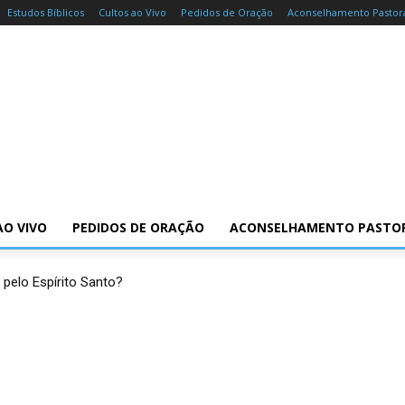
Estudos Bíblicos
Cultos ao Vivo
Pedidos de Oração
Aconselhamento Pastor
AO VIVO
PEDIDOS DE ORAÇÃO
ACONSELHAMENTO PASTO
 pelo Espírito Santo?