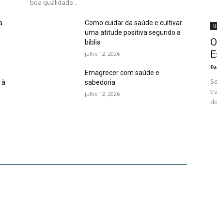
boa qualidade...
a
Como cuidar da saúde e cultivar
U
uma atitude positiva segundo a
O
bíblia
E
julho 12, 2026
Ev
Emagrecer com saúde e
Se
 à
sabedoria
tr
julho 12, 2026
do