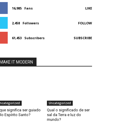
16,985
Fans
LIKE
2,458
Followers
FOLLOW
61,453
Subscribers
SUBSCRIBE
MAKE IT MODERN
ncategorized
Uncategorized
que significa ser guiado
Qual o significado de ser
lo Espírito Santo?
sal da Terra e luz do
mundo?