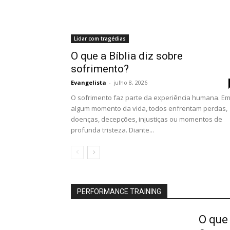
Lidar com tragédias
O que a Bíblia diz sobre
sofrimento?
Evangelista
-
julho 8, 2026
O sofrimento faz parte da experiência humana. E
algum momento da vida, todos enfrentam perdas,
doenças, decepções, injustiças ou momentos de
profunda tristeza. Diante...
PERFORMANCE TRAINING
O que 