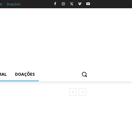
al
Doações
RAL
DOAÇÕES