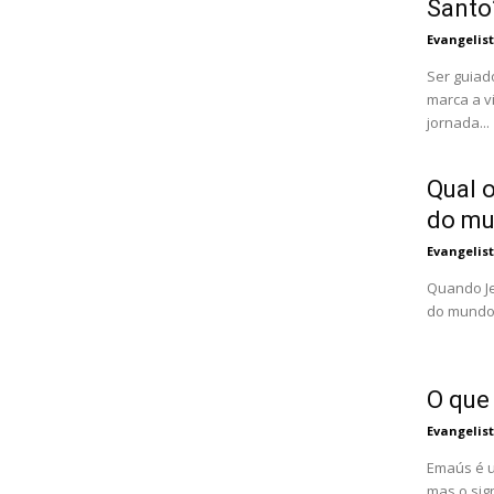
Santo
Evangelis
Ser guiad
marca a v
jornada...
Qual o
do m
Evangelis
Quando Je
do mundo"
O que
Evangelis
Emaús é u
mas o sig