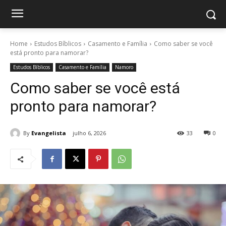
Home
Estudos Bíblicos
Casamento e Família
Como saber se você
está pronto para namorar?
Estudos Bíblicos
Casamento e Família
Namoro
Como saber se você está
pronto para namorar?
By
Evangelista
julho 6, 2026
33
0