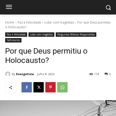
Home
Paz e Felicidade
Lidar com tragédias
Por que Deus permitiu
o Holocausto?
Paz e Felicidade
Lidar com tragédias
Perguntas Bíblicas Respondidas
Sofrimento
Por que Deus permitiu o
Holocausto?
By
Evangelista
julho 8, 2026
114
0