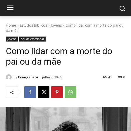
Home
Estudos Bíblicos
Jovens
Como lidar com a morte do pai ou
da mãe
Jovens
Saúde emocional
Como lidar com a morte do
pai ou da mãe
By
Evangelista
julho 8, 2026
40
0