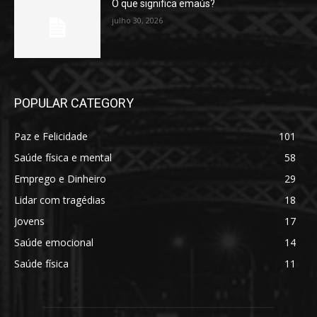
O que significa emaús?
julho 30, 2026
POPULAR CATEGORY
Paz e Felicidade
101
Saúde física e mental
58
Emprego e Dinheiro
29
Lidar com tragédias
18
Jovens
17
Saúde emocional
14
Saúde física
11