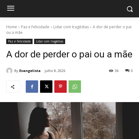
Home
Paz e Felicidade
Lidar com tragédias
A dor de perder o pai
ou a mãe
Paz e Felicidade
Lidar com tragédias
A dor de perder o pai ou a mãe
By
Evangelista
julho 8, 2026
36
0