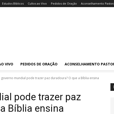
Estudos Bíblicos
Cultos ao Vivo
Pedidos de Oração
Aconselhamento Pastor
AO VIVO
PEDIDOS DE ORAÇÃO
ACONSELHAMENTO PASTO
governo mundial pode trazer paz duradoura? O que a Bíblia ensina
al pode trazer paz
a Bíblia ensina