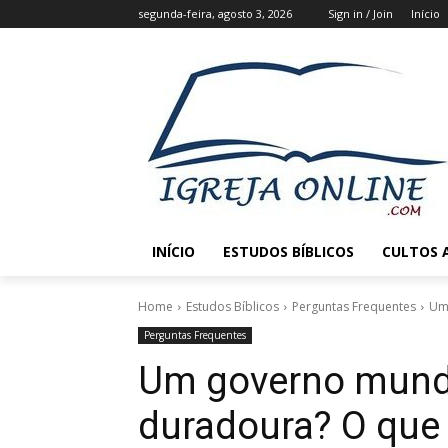
segunda-feira, agosto 3, 2026
Sign in / Join
Início
INÍCIO
ESTUDOS BÍBLICOS
CULTOS 
Home
Estudos Bíblicos
Perguntas Frequentes
Um 
Perguntas Frequentes
Um governo mundi
duradoura? O que 