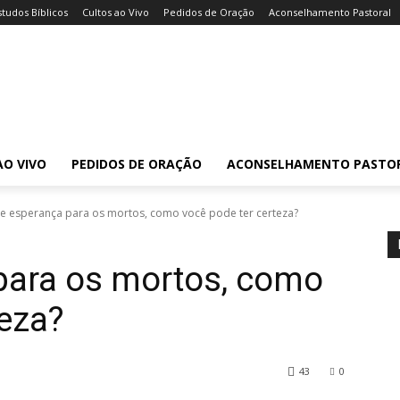
studos Bíblicos
Cultos ao Vivo
Pedidos de Oração
Aconselhamento Pastoral
AO VIVO
PEDIDOS DE ORAÇÃO
ACONSELHAMENTO PASTO
te esperança para os mortos, como você pode ter certeza?
para os mortos, como
teza?
43
0