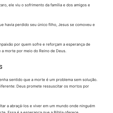
o, ele viu o sofrimento da família e dos amigos e
ue havia perdido seu único filho, Jesus se comoveu e
mpaixão por quem sofre e reforçam a esperança de
te a morte por meio do Reino de Deus.
s
tenha sentido que a morte é um problema sem solução.
iferente: Deus promete ressuscitar os mortos por
voltar a abraçá-los e viver em um mundo onde ninguém
te. Essa é a esperança que a Bíblia oferece.