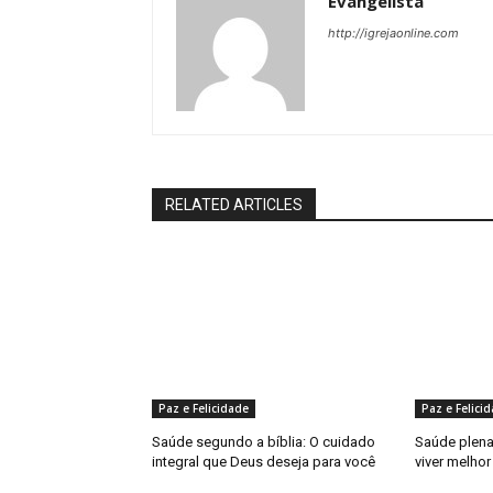
Evangelista
http://igrejaonline.com
RELATED ARTICLES
Paz e Felicidade
Paz e Felici
Saúde segundo a bíblia: O cuidado
Saúde plena:
integral que Deus deseja para você
viver melhor