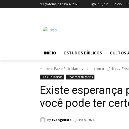
terça-feira, agosto 4, 2026
Sign in / Join
Início
E
INÍCIO
ESTUDOS BÍBLICOS
CULTOS 
Home
Paz e Felicidade
Lidar com tragédias
Exis
Paz e Felicidade
Lidar com tragédias
Existe esperança 
você pode ter cer
By
Evangelista
julho 8, 2026