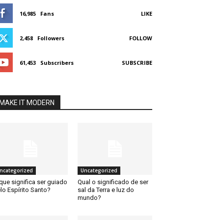
16,985
Fans
LIKE
2,458
Followers
FOLLOW
61,453
Subscribers
SUBSCRIBE
MAKE IT MODERN
ncategorized
Uncategorized
que significa ser guiado
Qual o significado de ser
lo Espírito Santo?
sal da Terra e luz do
mundo?