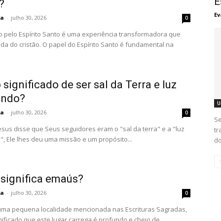
E
?
Ev
ta
-
julho 30, 2026
0
o pelo Espírito Santo é uma experiência transformadora que
ida do cristão. O papel do Espírito Santo é fundamental na
 significado de ser sal da Terra e luz
undo?
U
ta
-
julho 30, 2026
0
Se
sus disse que Seus seguidores eram o "sal da terra" e a "luz
tr
, Ele lhes deu uma missão e um propósito...
do
 significa emaús?
ta
-
julho 30, 2026
0
ma pequena localidade mencionada nas Escrituras Sagradas,
nificado que este lugar carrega é profundo e cheio de