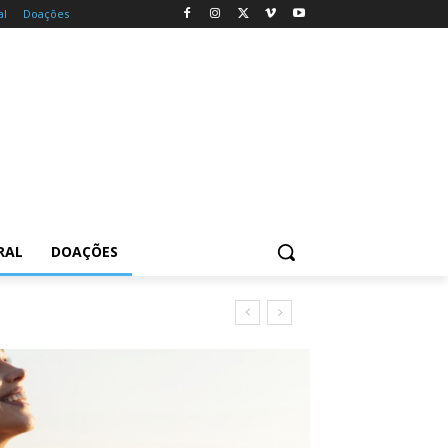
al
Doações
RAL
DOAÇÕES