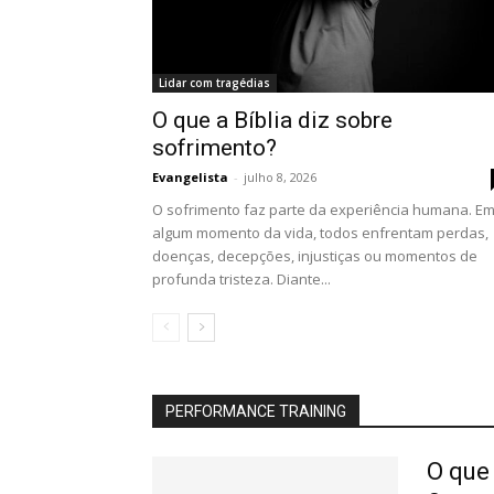
Lidar com tragédias
O que a Bíblia diz sobre
sofrimento?
Evangelista
-
julho 8, 2026
O sofrimento faz parte da experiência humana. E
algum momento da vida, todos enfrentam perdas,
doenças, decepções, injustiças ou momentos de
profunda tristeza. Diante...
PERFORMANCE TRAINING
O que 