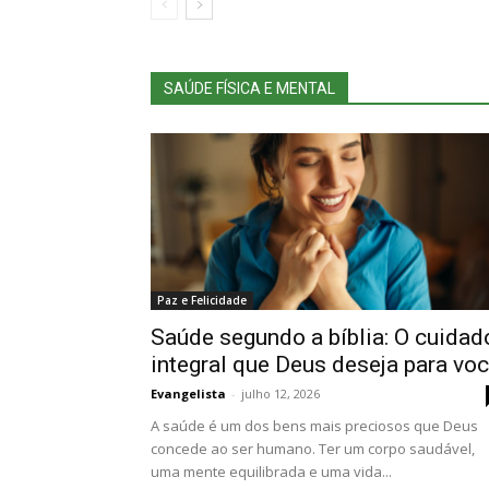
SAÚDE FÍSICA E MENTAL
Paz e Felicidade
Saúde segundo a bíblia: O cuidad
integral que Deus deseja para vo
Evangelista
-
julho 12, 2026
A saúde é um dos bens mais preciosos que Deus
concede ao ser humano. Ter um corpo saudável,
uma mente equilibrada e uma vida...