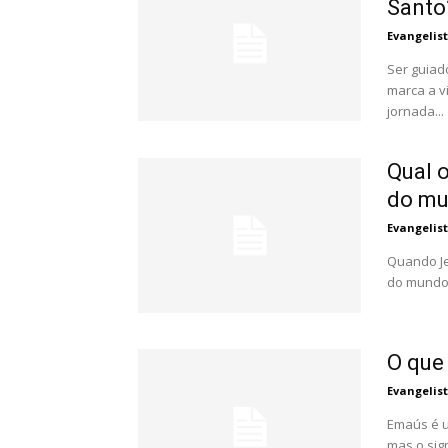
Santo
Evangelis
Ser guiad
marca a v
jornada...
Qual o
do m
Evangelis
Quando Je
do mundo"
O que
Evangelis
Emaús é u
mas o sig