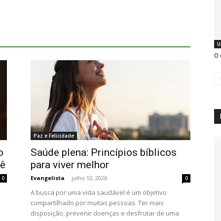
U
O 
Paz e Felicidade
o
Saúde plena: Princípios bíblicos
cê
para viver melhor
Evangelista
-
julho 12, 2026
0
0
A busca por uma vida saudável é um objetivo
compartilhado por muitas pessoas. Ter mais
disposição, prevenir doenças e desfrutar de uma