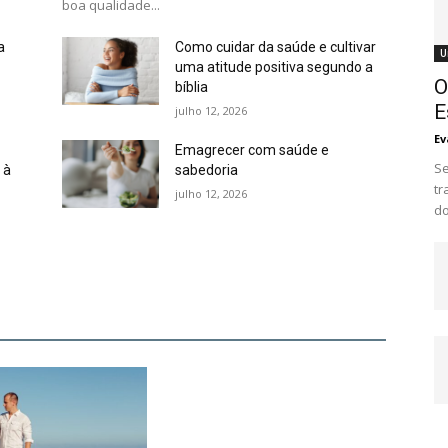
boa qualidade...
a
Como cuidar da saúde e cultivar
U
uma atitude positiva segundo a
O
bíblia
E
julho 12, 2026
Ev
Emagrecer com saúde e
Se
 à
sabedoria
tr
julho 12, 2026
do