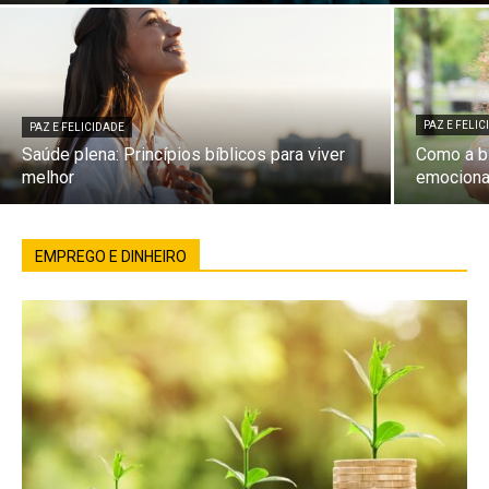
PAZ E FELI
PAZ E FELICIDADE
Saúde plena: Princípios bíblicos para viver
Como a bí
melhor
emociona
EMPREGO E DINHEIRO