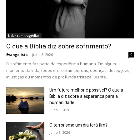
Lidar com tragédias
O que a Bíblia diz sobre sofrimento?
Evangelista
-
julho 8, 2026
0
O sofrimento faz parte da experiência humana. Em algum
momento da vida, todos enfrentam perdas, doenças, decepções,
injustiças ou momentos de profunda tristeza. Diante...
Um futuro melhor é possível? O que a
Bíblia diz sobre a esperança para a
humanidade
julho 8, 2026
O terrorismo um dia terá fim?
julho 8, 2026