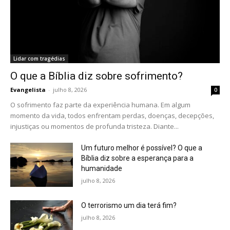
Lidar com tragédias
O que a Bíblia diz sobre sofrimento?
Evangelista
-
julho 8, 2026
0
O sofrimento faz parte da experiência humana. Em algum
momento da vida, todos enfrentam perdas, doenças, decepções,
injustiças ou momentos de profunda tristeza. Diante...
Um futuro melhor é possível? O que a
Bíblia diz sobre a esperança para a
humanidade
julho 8, 2026
O terrorismo um dia terá fim?
julho 8, 2026