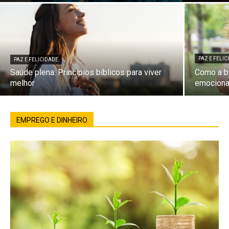
PAZ E FELI
PAZ E FELICIDADE
Saúde plena: Princípios bíblicos para viver
Como a bí
melhor
emociona
EMPREGO E DINHEIRO