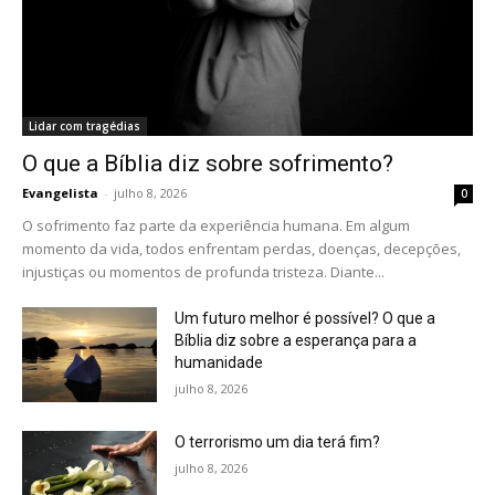
Lidar com tragédias
O que a Bíblia diz sobre sofrimento?
Evangelista
-
julho 8, 2026
0
O sofrimento faz parte da experiência humana. Em algum
momento da vida, todos enfrentam perdas, doenças, decepções,
injustiças ou momentos de profunda tristeza. Diante...
Um futuro melhor é possível? O que a
Bíblia diz sobre a esperança para a
humanidade
julho 8, 2026
O terrorismo um dia terá fim?
julho 8, 2026