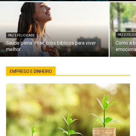
PAZ E FELI
PAZ E FELICIDADE
Saúde plena: Princípios bíblicos para viver
Como a bí
melhor
emociona
EMPREGO E DINHEIRO