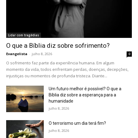
Lidar com tragédias
O que a Bíblia diz sobre sofrimento?
Evangelista
-
julho 8, 2026
0
O sofrimento faz parte da experiência humana. Em algum
momento da vida, todos enfrentam perdas, doenças, decepções,
injustiças ou momentos de profunda tristeza. Diante...
Um futuro melhor é possível? O que a
Bíblia diz sobre a esperança para a
humanidade
julho 8, 2026
O terrorismo um dia terá fim?
julho 8, 2026