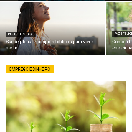
PAZ E FELI
PAZ E FELICIDADE
Saúde plena: Princípios bíblicos para viver
Como a bí
melhor
emociona
EMPREGO E DINHEIRO