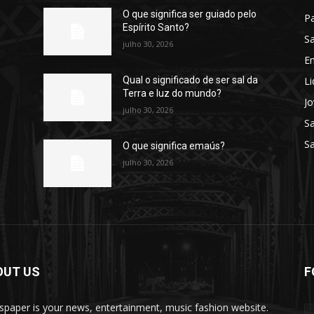
O que significa ser guiado pelo
Pa
Espírito Santo?
Sa
julho 30, 2026
E
Li
Qual o significado de ser sal da
Terra e luz do mundo?
J
julho 30, 2026
S
Sa
O que significa emaús?
julho 30, 2026
OUT US
F
paper is your news, entertainment, music fashion website.