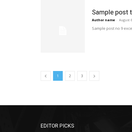
Sample post t
Author name
-
August 6
Sample post no 9 exce
1
2
3
EDITOR PICKS