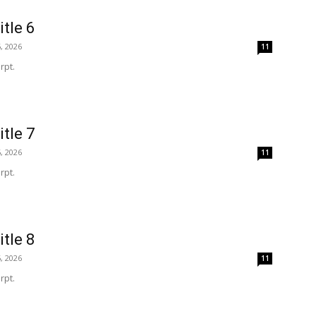
itle 6
, 2026
11
rpt.
itle 7
, 2026
11
rpt.
itle 8
, 2026
11
rpt.