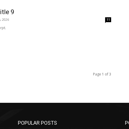
itle 9
, 2026
11
rpt.
Page 1 of 3
POPULAR POSTS
P