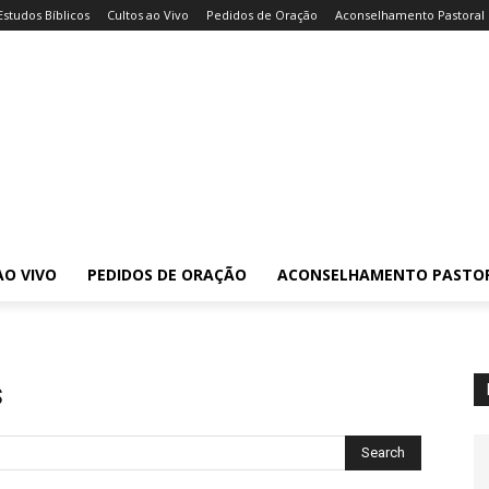
Estudos Bíblicos
Cultos ao Vivo
Pedidos de Oração
Aconselhamento Pastoral
AO VIVO
PEDIDOS DE ORAÇÃO
ACONSELHAMENTO PASTO
s
Search