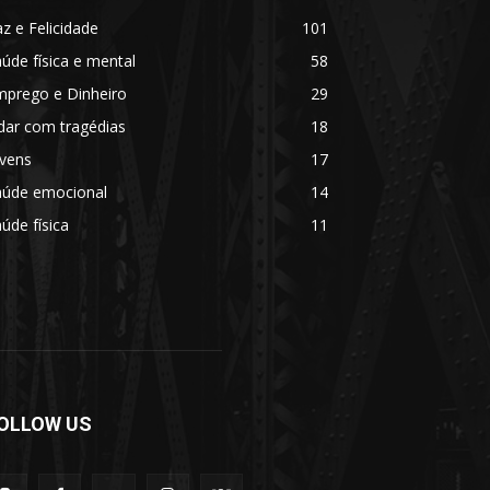
z e Felicidade
101
úde física e mental
58
mprego e Dinheiro
29
dar com tragédias
18
ovens
17
aúde emocional
14
úde física
11
OLLOW US