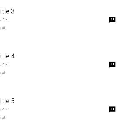
itle 3
, 2026
11
rpt.
itle 4
, 2026
11
rpt.
itle 5
, 2026
11
rpt.