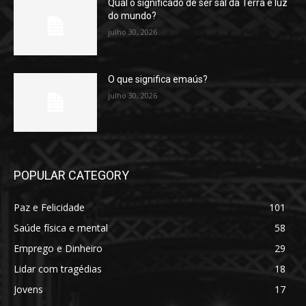
Qual o significado de ser sal da Terra e luz
do mundo?
julho 30, 2026
O que significa emaús?
julho 30, 2026
POPULAR CATEGORY
Paz e Felicidade
101
Saúde física e mental
58
Emprego e Dinheiro
29
Lidar com tragédias
18
Jovens
17