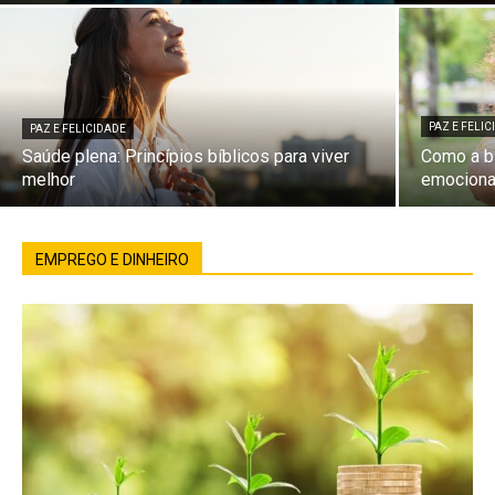
PAZ E FELI
PAZ E FELICIDADE
Saúde plena: Princípios bíblicos para viver
Como a bí
melhor
emociona
EMPREGO E DINHEIRO