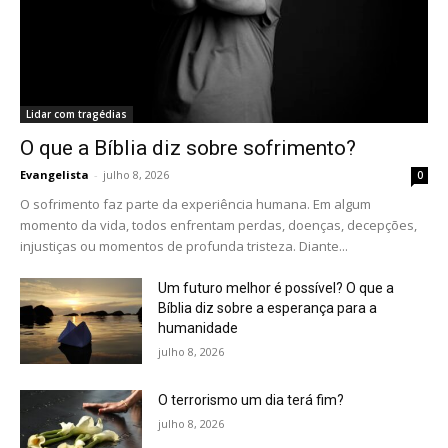
Lidar com tragédias
O que a Bíblia diz sobre sofrimento?
Evangelista
-
julho 8, 2026
0
O sofrimento faz parte da experiência humana. Em algum
momento da vida, todos enfrentam perdas, doenças, decepções,
injustiças ou momentos de profunda tristeza. Diante...
Um futuro melhor é possível? O que a
Bíblia diz sobre a esperança para a
humanidade
julho 8, 2026
O terrorismo um dia terá fim?
julho 8, 2026