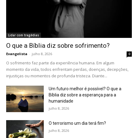
Lidar com tragédias
O que a Bíblia diz sobre sofrimento?
Evangelista
-
julho 8, 2026
0
O sofrimento faz parte da experiência humana. Em algum
momento da vida, todos enfrentam perdas, doenças, decepções,
injustiças ou momentos de profunda tristeza. Diante...
Um futuro melhor é possível? O que a
Bíblia diz sobre a esperança para a
humanidade
julho 8, 2026
O terrorismo um dia terá fim?
julho 8, 2026