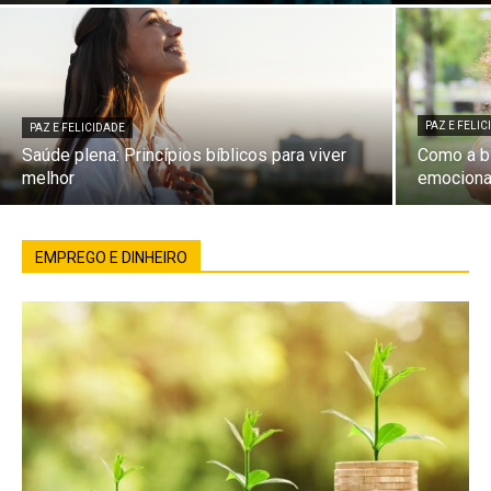
PAZ E FELI
PAZ E FELICIDADE
Saúde plena: Princípios bíblicos para viver
Como a bí
melhor
emociona
EMPREGO E DINHEIRO