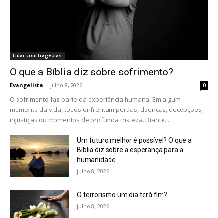
Lidar com tragédias
O que a Bíblia diz sobre sofrimento?
Evangelista
-
julho 8, 2026
0
O sofrimento faz parte da experiência humana. Em algum
momento da vida, todos enfrentam perdas, doenças, decepções,
injustiças ou momentos de profunda tristeza. Diante...
Um futuro melhor é possível? O que a
Bíblia diz sobre a esperança para a
humanidade
julho 8, 2026
O terrorismo um dia terá fim?
julho 8, 2026