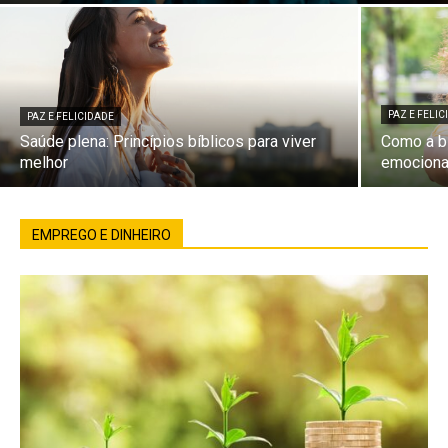
PAZ E FELI
PAZ E FELICIDADE
Saúde plena: Princípios bíblicos para viver
Como a bí
melhor
emociona
EMPREGO E DINHEIRO