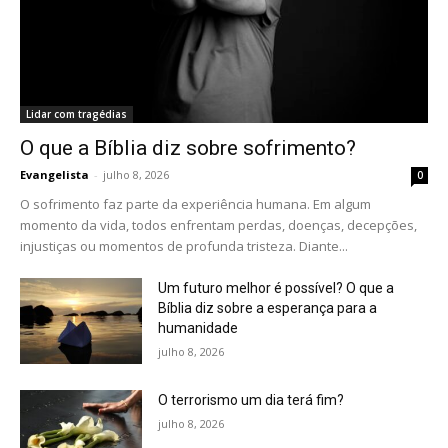
Lidar com tragédias
O que a Bíblia diz sobre sofrimento?
Evangelista
-
julho 8, 2026
0
O sofrimento faz parte da experiência humana. Em algum
momento da vida, todos enfrentam perdas, doenças, decepções,
injustiças ou momentos de profunda tristeza. Diante...
Um futuro melhor é possível? O que a
Bíblia diz sobre a esperança para a
humanidade
julho 8, 2026
O terrorismo um dia terá fim?
julho 8, 2026