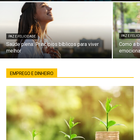
PAZ E FELI
PAZ E FELICIDADE
Saúde plena: Princípios bíblicos para viver
Como a bí
melhor
emociona
EMPREGO E DINHEIRO