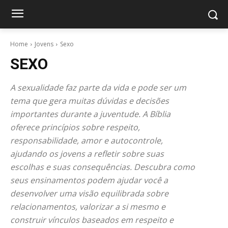
Home
Jovens
Sexo
SEXO
A sexualidade faz parte da vida e pode ser um
tema que gera muitas dúvidas e decisões
importantes durante a juventude. A Bíblia
oferece princípios sobre respeito,
responsabilidade, amor e autocontrole,
ajudando os jovens a refletir sobre suas
escolhas e suas consequências. Descubra como
seus ensinamentos podem ajudar você a
desenvolver uma visão equilibrada sobre
relacionamentos, valorizar a si mesmo e
construir vínculos baseados em respeito e