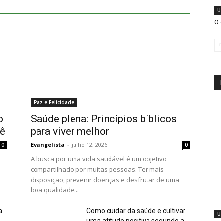
U
O 
Paz e Felicidade
o
Saúde plena: Princípios bíblicos
cê
para viver melhor
Evangelista
-
julho 12, 2026
0
0
A busca por uma vida saudável é um objetivo
compartilhado por muitas pessoas. Ter mais
disposição, prevenir doenças e desfrutar de uma
boa qualidade...
a
Como cuidar da saúde e cultivar
U
uma atitude positiva segundo a