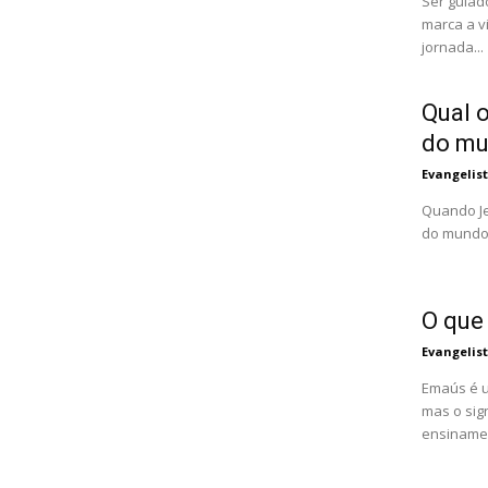
Ser guiad
marca a v
jornada...
Qual o
do m
Evangelis
Quando Je
do mundo"
O que
Evangelis
Emaús é u
mas o sig
ensinamen