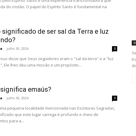
o pelo Espírito Santo é uma experiência transformadora que
ida do cristão. O papel do Espírito Santo é fundamental na
 significado de ser sal da Terra e luz
undo?
U
ta
-
julho 30, 2026
0
Se
sus disse que Seus seguidores eram o "sal da terra" e a "luz
tr
, Ele lhes deu uma missão e um propósito...
do
 significa emaús?
ta
-
julho 30, 2026
0
ma pequena localidade mencionada nas Escrituras Sagradas,
nificado que este lugar carrega é profundo e cheio de
tos para a...