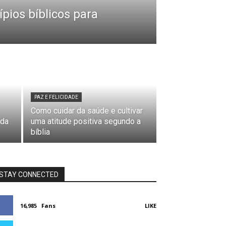
ípios bíblicos para
PAZ E FELICIDADE
Como cuidar da saúde e cultivar
 da
uma atitude positiva segundo a
bíblia
STAY CONNECTED
16,985
Fans
LIKE