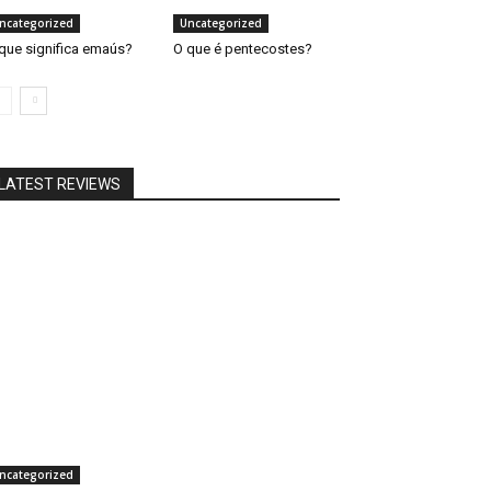
ncategorized
Uncategorized
que significa emaús?
O que é pentecostes?
LATEST REVIEWS
ncategorized