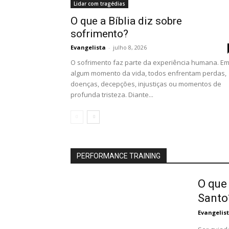
Lidar com tragédias
O que a Bíblia diz sobre
sofrimento?
Evangelista
-
julho 8, 2026
O sofrimento faz parte da experiência humana. E
algum momento da vida, todos enfrentam perdas,
doenças, decepções, injustiças ou momentos de
profunda tristeza. Diante...
PERFORMANCE TRAINING
O que 
Santo
Evangelis