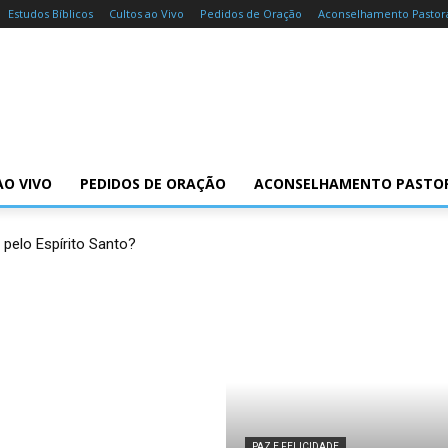
Estudos Bíblicos
Cultos ao Vivo
Pedidos de Oração
Aconselhamento Pastor
AO VIVO
PEDIDOS DE ORAÇÃO
ACONSELHAMENTO PASTO
 pelo Espírito Santo?
PAZ E FELICIDADE