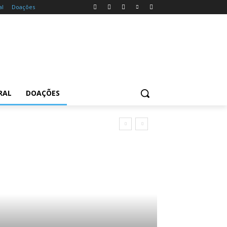
al
Doações
RAL
DOAÇÕES