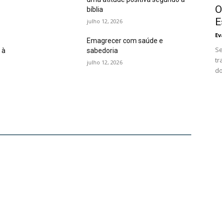
O
bíblia
E
julho 12, 2026
Ev
Emagrecer com saúde e
Se
 à
sabedoria
tr
julho 12, 2026
do