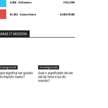
2,458
Followers
FOLLOW
61,453
Subscribers
SUBSCRIBE
MAKE IT MODERN
ncategorized
Uncategorized
que significa ser guiado
Qual o significado de ser
lo Espírito Santo?
sal da Terra e luz do
mundo?