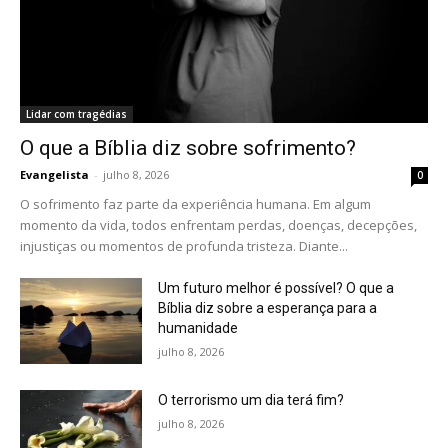
Lidar com tragédias
O que a Bíblia diz sobre sofrimento?
Evangelista
-
julho 8, 2026
0
O sofrimento faz parte da experiência humana. Em algum
momento da vida, todos enfrentam perdas, doenças, decepções,
injustiças ou momentos de profunda tristeza. Diante...
Um futuro melhor é possível? O que a
Bíblia diz sobre a esperança para a
humanidade
julho 8, 2026
O terrorismo um dia terá fim?
julho 8, 2026