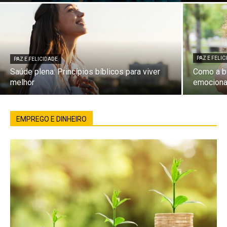
PAZ E FELI
PAZ E FELICIDADE
Saúde plena: Princípios bíblicos para viver
Como a bí
melhor
emociona
EMPREGO E DINHEIRO