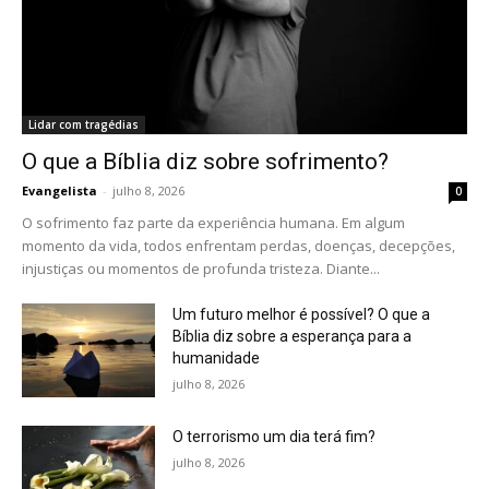
Lidar com tragédias
O que a Bíblia diz sobre sofrimento?
Evangelista
-
julho 8, 2026
0
O sofrimento faz parte da experiência humana. Em algum
momento da vida, todos enfrentam perdas, doenças, decepções,
injustiças ou momentos de profunda tristeza. Diante...
Um futuro melhor é possível? O que a
Bíblia diz sobre a esperança para a
humanidade
julho 8, 2026
O terrorismo um dia terá fim?
julho 8, 2026