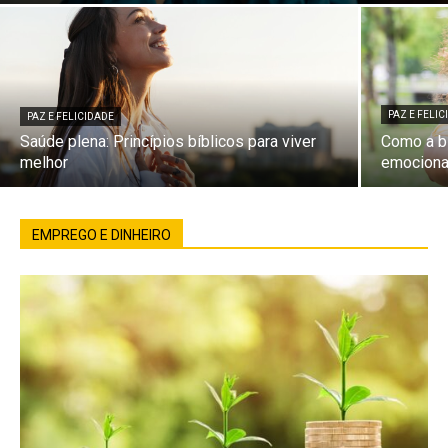
PAZ E FELI
PAZ E FELICIDADE
Saúde plena: Princípios bíblicos para viver
Como a bí
melhor
emociona
EMPREGO E DINHEIRO