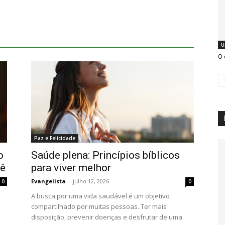
U
O 
Paz e Felicidade
o
Saúde plena: Princípios bíblicos
cê
para viver melhor
Evangelista
-
julho 12, 2026
0
0
A busca por uma vida saudável é um objetivo
compartilhado por muitas pessoas. Ter mais
disposição, prevenir doenças e desfrutar de uma