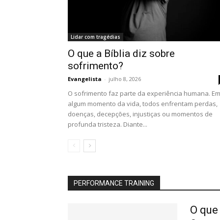
Lidar com tragédias
O que a Bíblia diz sobre
sofrimento?
Evangelista
-
julho 8, 2026
O sofrimento faz parte da experiência humana. E
algum momento da vida, todos enfrentam perdas,
doenças, decepções, injustiças ou momentos de
profunda tristeza. Diante...
PERFORMANCE TRAINING
O que 