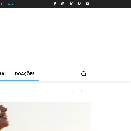
al
Doações
RAL
DOAÇÕES