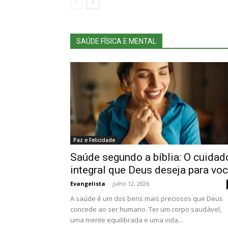
SAÚDE FÍSICA E MENTAL
Paz e Felicidade
Saúde segundo a bíblia: O cuidad
integral que Deus deseja para vo
Evangelista
-
julho 12, 2026
A saúde é um dos bens mais preciosos que Deus
concede ao ser humano. Ter um corpo saudável,
uma mente equilibrada e uma vida...