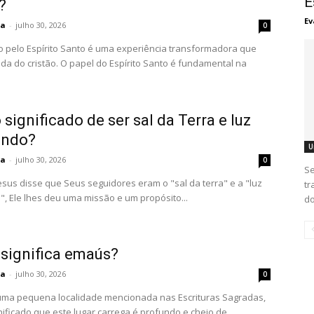
E
?
Ev
ta
-
julho 30, 2026
0
o pelo Espírito Santo é uma experiência transformadora que
ida do cristão. O papel do Espírito Santo é fundamental na
 significado de ser sal da Terra e luz
undo?
U
ta
-
julho 30, 2026
0
Se
sus disse que Seus seguidores eram o "sal da terra" e a "luz
tr
, Ele lhes deu uma missão e um propósito...
do
 significa emaús?
ta
-
julho 30, 2026
0
ma pequena localidade mencionada nas Escrituras Sagradas,
nificado que este lugar carrega é profundo e cheio de