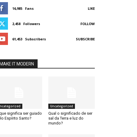
16,985
Fans
LIKE
2,458
Followers
FOLLOW
61,453
Subscribers
SUBSCRIBE
MAKE IT MODERN
ncategorized
Uncategorized
que significa ser guiado
Qual o significado de ser
lo Espírito Santo?
sal da Terra e luz do
mundo?