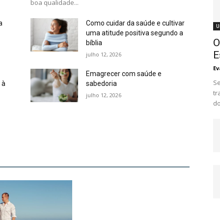
boa qualidade...
a
Como cuidar da saúde e cultivar
U
uma atitude positiva segundo a
O
bíblia
E
julho 12, 2026
Ev
Emagrecer com saúde e
Se
 à
sabedoria
tr
julho 12, 2026
do