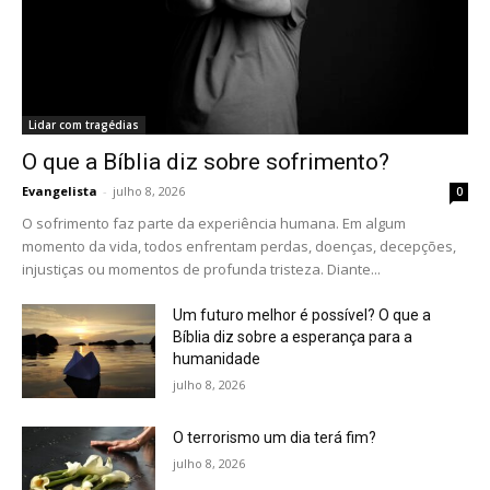
Lidar com tragédias
O que a Bíblia diz sobre sofrimento?
Evangelista
-
julho 8, 2026
0
O sofrimento faz parte da experiência humana. Em algum
momento da vida, todos enfrentam perdas, doenças, decepções,
injustiças ou momentos de profunda tristeza. Diante...
Um futuro melhor é possível? O que a
Bíblia diz sobre a esperança para a
humanidade
julho 8, 2026
O terrorismo um dia terá fim?
julho 8, 2026