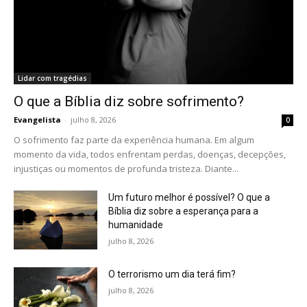
Lidar com tragédias
O que a Bíblia diz sobre sofrimento?
Evangelista
-
julho 8, 2026
0
O sofrimento faz parte da experiência humana. Em algum
momento da vida, todos enfrentam perdas, doenças, decepções,
injustiças ou momentos de profunda tristeza. Diante...
Um futuro melhor é possível? O que a
Bíblia diz sobre a esperança para a
humanidade
julho 8, 2026
O terrorismo um dia terá fim?
julho 8, 2026