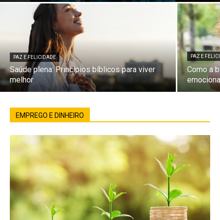
PAZ E FELI
PAZ E FELICIDADE
Saúde plena: Princípios bíblicos para viver
Como a bí
melhor
emociona
EMPREGO E DINHEIRO