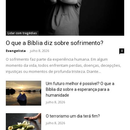
Lidar com tragédias
O que a Bíblia diz sobre sofrimento?
Evangelista
-
julho 8, 2026
0
O sofrimento faz parte da experiência humana. Em algum
momento da vida, todos enfrentam perdas, doenças, decepções,
injustiças ou momentos de profunda tristeza. Diante...
Um futuro melhor é possível? O que a
Bíblia diz sobre a esperança para a
humanidade
julho 8, 2026
O terrorismo um dia terá fim?
julho 8, 2026