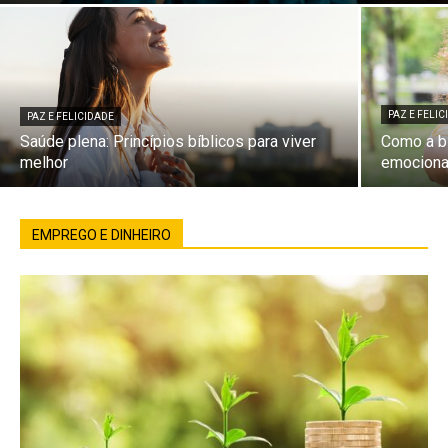
PAZ E FELI
PAZ E FELICIDADE
Saúde plena: Princípios bíblicos para viver
Como a bí
melhor
emociona
EMPREGO E DINHEIRO