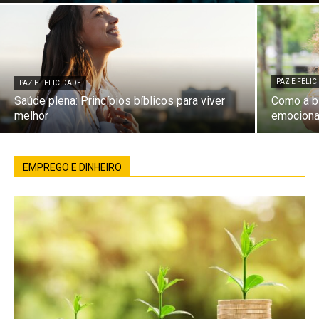
PAZ E FELI
PAZ E FELICIDADE
Saúde plena: Princípios bíblicos para viver
Como a bí
melhor
emociona
EMPREGO E DINHEIRO