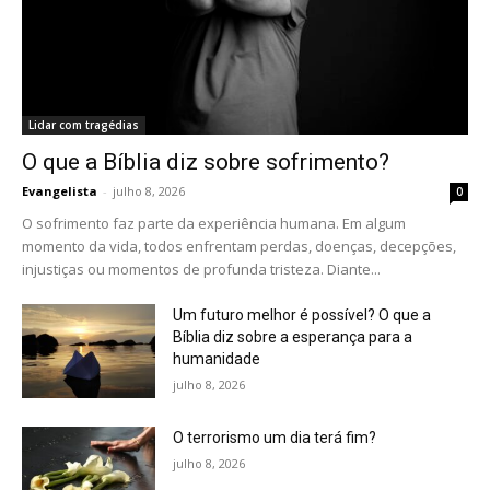
Lidar com tragédias
O que a Bíblia diz sobre sofrimento?
Evangelista
-
julho 8, 2026
0
O sofrimento faz parte da experiência humana. Em algum
momento da vida, todos enfrentam perdas, doenças, decepções,
injustiças ou momentos de profunda tristeza. Diante...
Um futuro melhor é possível? O que a
Bíblia diz sobre a esperança para a
humanidade
julho 8, 2026
O terrorismo um dia terá fim?
julho 8, 2026