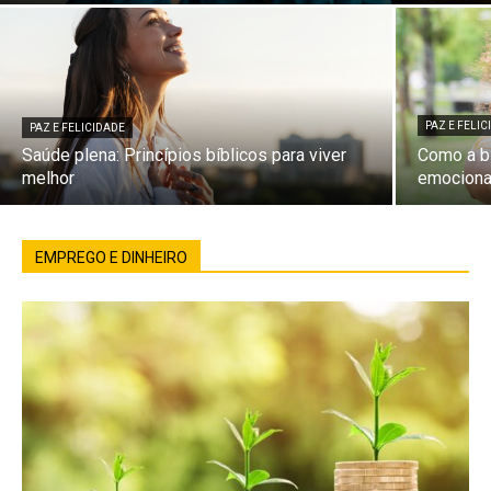
PAZ E FELI
PAZ E FELICIDADE
Saúde plena: Princípios bíblicos para viver
Como a bí
melhor
emociona
EMPREGO E DINHEIRO