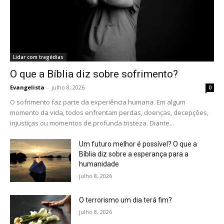
Lidar com tragédias
O que a Bíblia diz sobre sofrimento?
Evangelista
-
julho 8, 2026
0
O sofrimento faz parte da experiência humana. Em algum
momento da vida, todos enfrentam perdas, doenças, decepções,
injustiças ou momentos de profunda tristeza. Diante...
Um futuro melhor é possível? O que a
Bíblia diz sobre a esperança para a
humanidade
julho 8, 2026
O terrorismo um dia terá fim?
julho 8, 2026