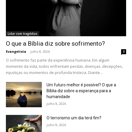
Lidar com tragédias
O que a Bíblia diz sobre sofrimento?
Evangelista
-
julho 8, 2026
0
O sofrimento faz parte da experiência humana. Em algum
momento da vida, todos enfrentam perdas, doenças, decepções,
injustiças ou momentos de profunda tristeza. Diante...
Um futuro melhor é possível? O que a
Bíblia diz sobre a esperança para a
humanidade
julho 8, 2026
O terrorismo um dia terá fim?
julho 8, 2026