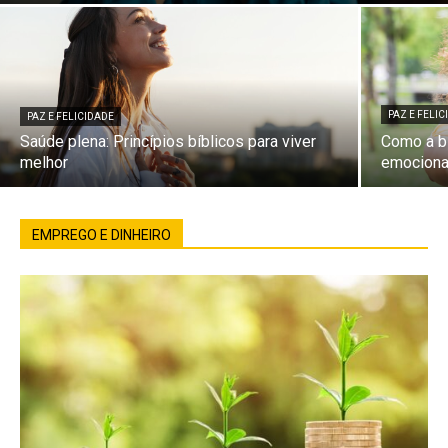
PAZ E FELI
PAZ E FELICIDADE
Saúde plena: Princípios bíblicos para viver
Como a bí
melhor
emociona
EMPREGO E DINHEIRO