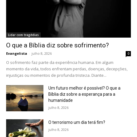
Lidar com tragédias
O que a Bíblia diz sobre sofrimento?
Evangelista
-
julho 8, 2026
0
O sofrimento faz parte da experiência humana. Em algum
momento da vida, todos enfrentam perdas, doenças, decepções,
injustiças ou momentos de profunda tristeza. Diante...
Um futuro melhor é possível? O que a
Bíblia diz sobre a esperança para a
humanidade
julho 8, 2026
O terrorismo um dia terá fim?
julho 8, 2026