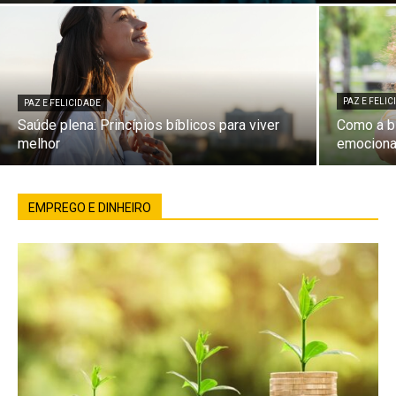
PAZ E FELI
PAZ E FELICIDADE
Saúde plena: Princípios bíblicos para viver
Como a bí
melhor
emociona
EMPREGO E DINHEIRO