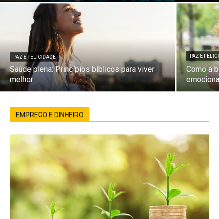
PAZ E FELI
PAZ E FELICIDADE
Saúde plena: Princípios bíblicos para viver
Como a bí
melhor
emociona
EMPREGO E DINHEIRO