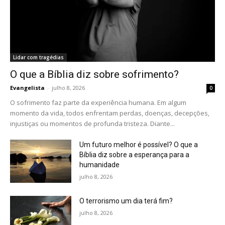
Lidar com tragédias
O que a Bíblia diz sobre sofrimento?
Evangelista
-
julho 8, 2026
0
O sofrimento faz parte da experiência humana. Em algum
momento da vida, todos enfrentam perdas, doenças, decepções,
injustiças ou momentos de profunda tristeza. Diante...
Um futuro melhor é possível? O que a
Bíblia diz sobre a esperança para a
humanidade
julho 8, 2026
O terrorismo um dia terá fim?
julho 8, 2026