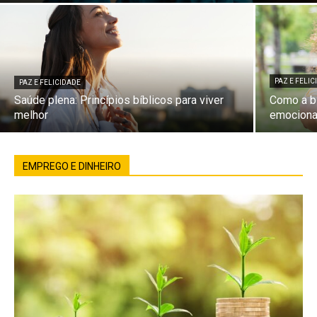
PAZ E FELI
PAZ E FELICIDADE
Saúde plena: Princípios bíblicos para viver
Como a bí
melhor
emociona
EMPREGO E DINHEIRO