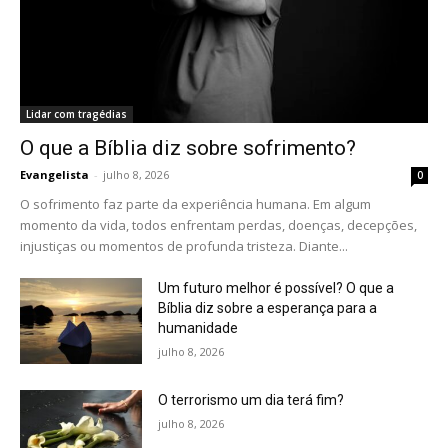
Lidar com tragédias
O que a Bíblia diz sobre sofrimento?
Evangelista
-
julho 8, 2026
0
O sofrimento faz parte da experiência humana. Em algum
momento da vida, todos enfrentam perdas, doenças, decepções,
injustiças ou momentos de profunda tristeza. Diante...
Um futuro melhor é possível? O que a
Bíblia diz sobre a esperança para a
humanidade
julho 8, 2026
O terrorismo um dia terá fim?
julho 8, 2026