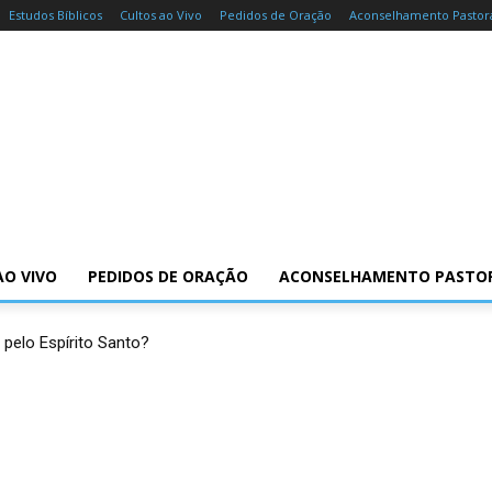
Estudos Bíblicos
Cultos ao Vivo
Pedidos de Oração
Aconselhamento Pastor
AO VIVO
PEDIDOS DE ORAÇÃO
ACONSELHAMENTO PASTO
 pelo Espírito Santo?