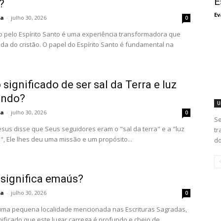
E
?
Ev
ta
-
julho 30, 2026
0
o pelo Espírito Santo é uma experiência transformadora que
ida do cristão. O papel do Espírito Santo é fundamental na
 significado de ser sal da Terra e luz
undo?
U
ta
-
julho 30, 2026
0
Se
sus disse que Seus seguidores eram o "sal da terra" e a "luz
tr
, Ele lhes deu uma missão e um propósito...
do
 significa emaús?
ta
-
julho 30, 2026
0
ma pequena localidade mencionada nas Escrituras Sagradas,
nificado que este lugar carrega é profundo e cheio de