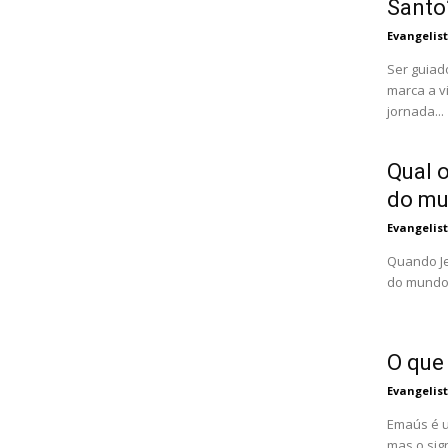
Santo
Evangelis
Ser guiad
marca a v
jornada...
Qual o
do m
Evangelis
Quando Je
do mundo"
O que
Evangelis
Emaús é u
mas o sig