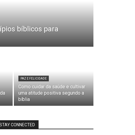
ípios bíblicos para
PAZ E FELICIDADE
Como cuidar da saúde e cultivar
 da
uma atitude positiva segundo a
bíblia
STAY CONNECTED