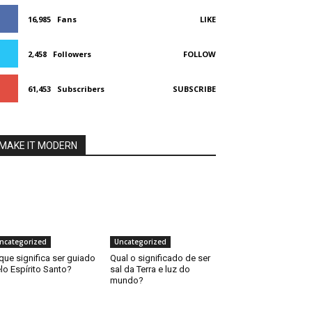
16,985
Fans
LIKE
2,458
Followers
FOLLOW
61,453
Subscribers
SUBSCRIBE
MAKE IT MODERN
ncategorized
Uncategorized
que significa ser guiado
Qual o significado de ser
lo Espírito Santo?
sal da Terra e luz do
mundo?