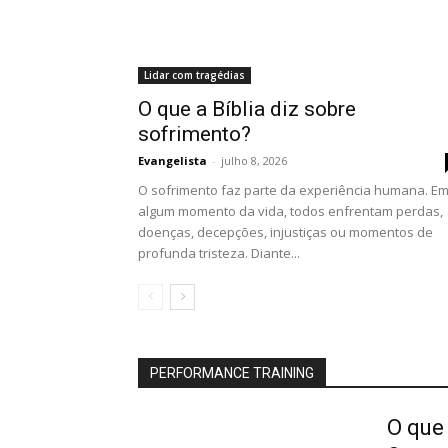
Lidar com tragédias
O que a Bíblia diz sobre
sofrimento?
Evangelista
-
julho 8, 2026
O sofrimento faz parte da experiência humana. E
algum momento da vida, todos enfrentam perdas,
doenças, decepções, injustiças ou momentos de
profunda tristeza. Diante...
PERFORMANCE TRAINING
O que 