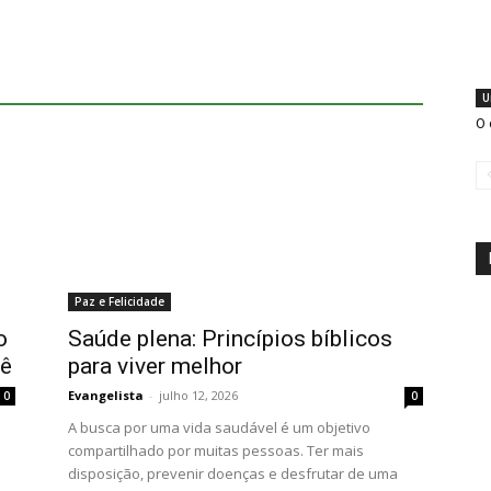
U
O 
Paz e Felicidade
o
Saúde plena: Princípios bíblicos
cê
para viver melhor
Evangelista
-
julho 12, 2026
0
0
A busca por uma vida saudável é um objetivo
compartilhado por muitas pessoas. Ter mais
disposição, prevenir doenças e desfrutar de uma