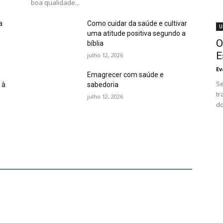
boa qualidade...
a
Como cuidar da saúde e cultivar
U
uma atitude positiva segundo a
O
bíblia
E
julho 12, 2026
Ev
Emagrecer com saúde e
Se
 à
sabedoria
tr
julho 12, 2026
do