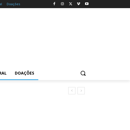
al
Doações
RAL
DOAÇÕES