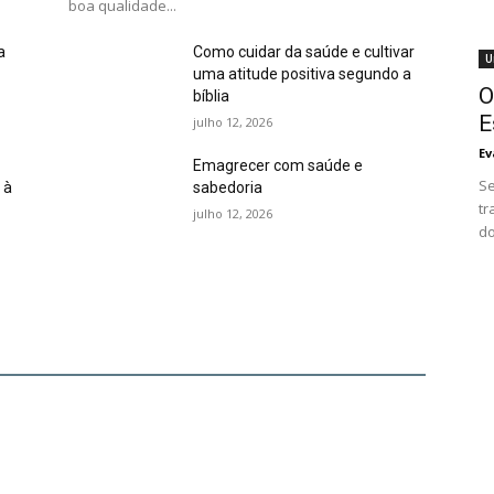
boa qualidade...
a
Como cuidar da saúde e cultivar
U
uma atitude positiva segundo a
O
bíblia
E
julho 12, 2026
Ev
Emagrecer com saúde e
Se
 à
sabedoria
tr
julho 12, 2026
do