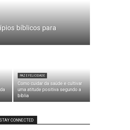
ípios bíblicos para
PAZ E FELICIDADE
Como cuidar da saúde e cultivar
 da
uma atitude positiva segundo a
bíblia
STAY CONNECTED