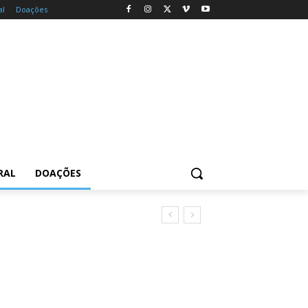
al
Doações
RAL
DOAÇÕES