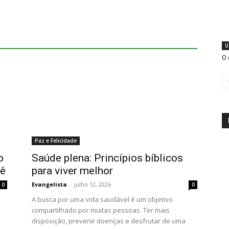
U
O 
Paz e Felicidade
o
Saúde plena: Princípios bíblicos
cê
para viver melhor
Evangelista
-
julho 12, 2026
0
0
A busca por uma vida saudável é um objetivo
compartilhado por muitas pessoas. Ter mais
disposição, prevenir doenças e desfrutar de uma