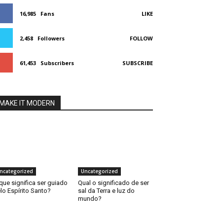
16,985
Fans
LIKE
2,458
Followers
FOLLOW
61,453
Subscribers
SUBSCRIBE
MAKE IT MODERN
ncategorized
Uncategorized
que significa ser guiado
Qual o significado de ser
lo Espírito Santo?
sal da Terra e luz do
mundo?