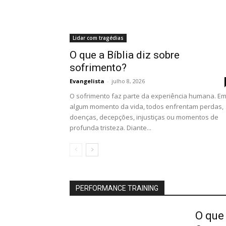
Lidar com tragédias
O que a Bíblia diz sobre
sofrimento?
Evangelista
-
julho 8, 2026
O sofrimento faz parte da experiência humana. E
algum momento da vida, todos enfrentam perdas,
doenças, decepções, injustiças ou momentos de
profunda tristeza. Diante...
PERFORMANCE TRAINING
O que 