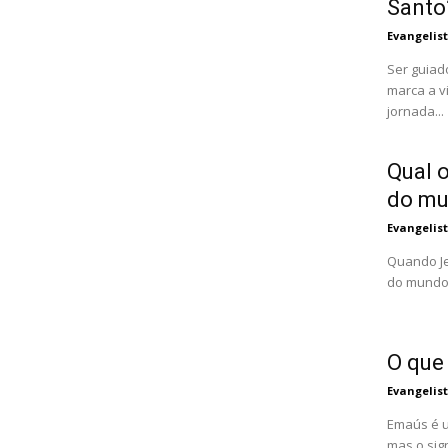
Santo
Evangelis
Ser guiad
marca a v
jornada...
Qual o
do m
Evangelis
Quando Je
do mundo"
O que
Evangelis
Emaús é u
mas o sig