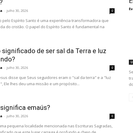
E
?
Ev
ta
-
julho 30, 2026
0
o pelo Espírito Santo é uma experiência transformadora que
ida do cristão. O papel do Espírito Santo é fundamental na
 significado de ser sal da Terra e luz
undo?
U
ta
-
julho 30, 2026
0
Se
sus disse que Seus seguidores eram o "sal da terra" e a "luz
tr
, Ele lhes deu uma missão e um propósito...
do
 significa emaús?
ta
-
julho 30, 2026
0
ma pequena localidade mencionada nas Escrituras Sagradas,
nificado que este lugar carrega é profundo e cheio de