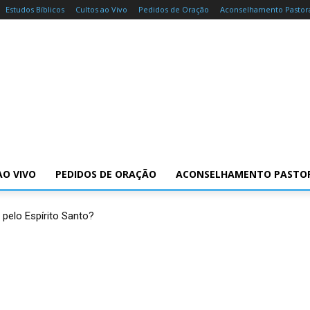
Estudos Bíblicos
Cultos ao Vivo
Pedidos de Oração
Aconselhamento Pastor
AO VIVO
PEDIDOS DE ORAÇÃO
ACONSELHAMENTO PASTO
 pelo Espírito Santo?