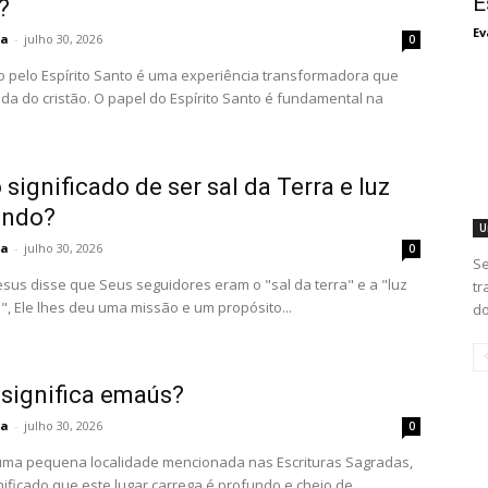
E
?
Ev
ta
-
julho 30, 2026
0
o pelo Espírito Santo é uma experiência transformadora que
ida do cristão. O papel do Espírito Santo é fundamental na
 significado de ser sal da Terra e luz
undo?
U
ta
-
julho 30, 2026
0
Se
sus disse que Seus seguidores eram o "sal da terra" e a "luz
tr
, Ele lhes deu uma missão e um propósito...
do
 significa emaús?
ta
-
julho 30, 2026
0
ma pequena localidade mencionada nas Escrituras Sagradas,
nificado que este lugar carrega é profundo e cheio de