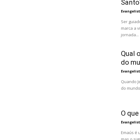
Santo
Evangelis
Ser guiad
marca a v
jornada...
Qual o
do m
Evangelis
Quando Je
do mundo"
O que
Evangelis
Emaús é u
mas o sig