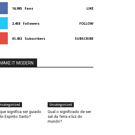
16,985
Fans
LIKE
2,458
Followers
FOLLOW
61,453
Subscribers
SUBSCRIBE
MAKE IT MODERN
ncategorized
Uncategorized
que significa ser guiado
Qual o significado de ser
lo Espírito Santo?
sal da Terra e luz do
mundo?