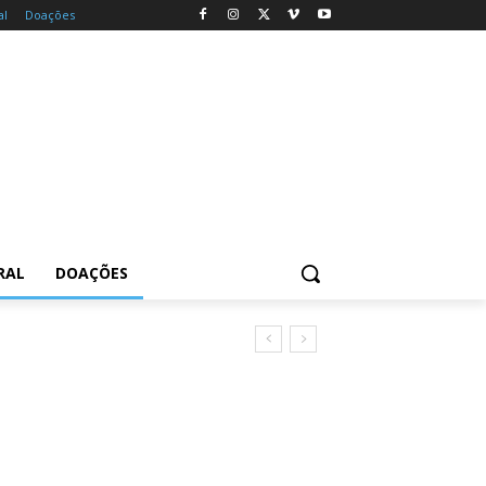
al
Doações
RAL
DOAÇÕES