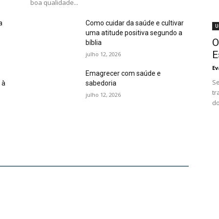
boa qualidade...
a
Como cuidar da saúde e cultivar
U
uma atitude positiva segundo a
O
bíblia
E
julho 12, 2026
Ev
Emagrecer com saúde e
Se
 à
sabedoria
tr
julho 12, 2026
do