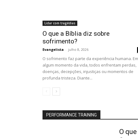
Lidar com tragédias
O que a Bíblia diz sobre
sofrimento?
Evangelista
-
julho 8, 2026
O sofrimento faz parte da experiência humana. E
algum momento da vida, todos enfrentam perdas,
doenças, decepções, injustiças ou momentos de
profunda tristeza. Diante...
PERFORMANCE TRAINING
O que 