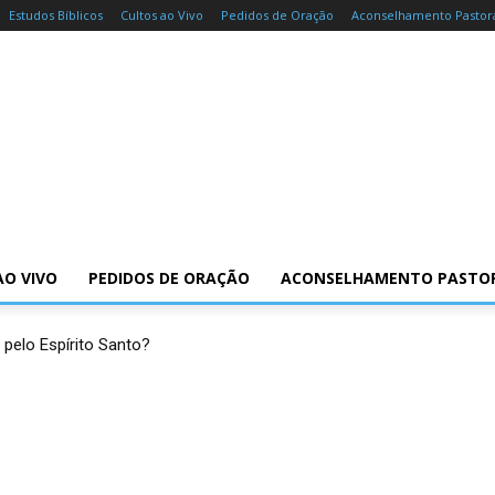
Estudos Bíblicos
Cultos ao Vivo
Pedidos de Oração
Aconselhamento Pastor
AO VIVO
PEDIDOS DE ORAÇÃO
ACONSELHAMENTO PASTO
 pelo Espírito Santo?