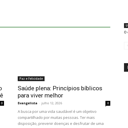
U
O 
Paz e Felicidade
o
Saúde plena: Princípios bíblicos
cê
para viver melhor
Evangelista
-
julho 12, 2026
0
0
A busca por uma vida saudável é um objetivo
compartilhado por muitas pessoas. Ter mais
disposição, prevenir doenças e desfrutar de uma