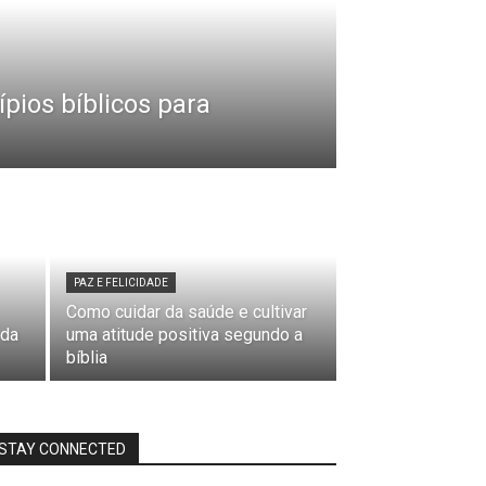
ípios bíblicos para
PAZ E FELICIDADE
Como cuidar da saúde e cultivar
 da
uma atitude positiva segundo a
bíblia
STAY CONNECTED