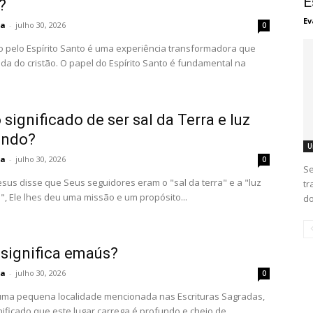
E
?
Ev
ta
-
julho 30, 2026
0
o pelo Espírito Santo é uma experiência transformadora que
ida do cristão. O papel do Espírito Santo é fundamental na
 significado de ser sal da Terra e luz
undo?
U
ta
-
julho 30, 2026
0
Se
sus disse que Seus seguidores eram o "sal da terra" e a "luz
tr
, Ele lhes deu uma missão e um propósito...
do
 significa emaús?
ta
-
julho 30, 2026
0
ma pequena localidade mencionada nas Escrituras Sagradas,
nificado que este lugar carrega é profundo e cheio de