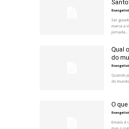
Santo
Evangelis
Ser guiad
marca a v
jornada...
Qual o
do m
Evangelis
Quando Je
do mundo"
O que
Evangelis
Emaús é u
mas o sig