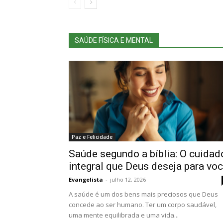
SAÚDE FÍSICA E MENTAL
Paz e Felicidade
Saúde segundo a bíblia: O cuidad
integral que Deus deseja para vo
Evangelista
-
julho 12, 2026
A saúde é um dos bens mais preciosos que Deus
concede ao ser humano. Ter um corpo saudável,
uma mente equilibrada e uma vida...