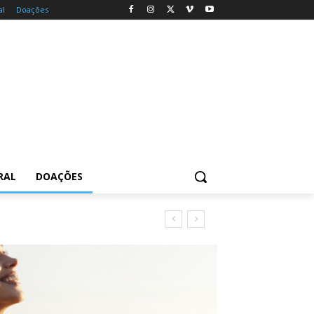
al
Doações
RAL
DOAÇÕES