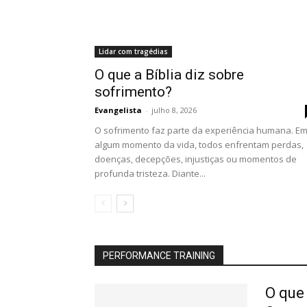
Lidar com tragédias
O que a Bíblia diz sobre
sofrimento?
Evangelista
-
julho 8, 2026
O sofrimento faz parte da experiência humana. E
algum momento da vida, todos enfrentam perdas,
doenças, decepções, injustiças ou momentos de
profunda tristeza. Diante...
PERFORMANCE TRAINING
O que 