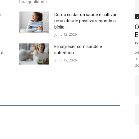
boa qualidade...
a
Como cuidar da saúde e cultivar
U
uma atitude positiva segundo a
O
bíblia
E
julho 12, 2026
Ev
Emagrecer com saúde e
Se
 à
sabedoria
tr
julho 12, 2026
do