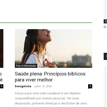
U
O 
Paz e Felicidade
o
Saúde plena: Princípios bíblicos
cê
para viver melhor
Evangelista
-
julho 12, 2026
0
0
A busca por uma vida saudável é um objetivo
compartilhado por muitas pessoas. Ter mais
disposição, prevenir doenças e desfrutar de uma