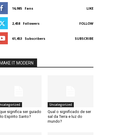
16,985
Fans
LIKE
2,458
Followers
FOLLOW
61,453
Subscribers
SUBSCRIBE
MAKE IT MODERN
ncategorized
Uncategorized
que significa ser guiado
Qual o significado de ser
lo Espírito Santo?
sal da Terra e luz do
mundo?