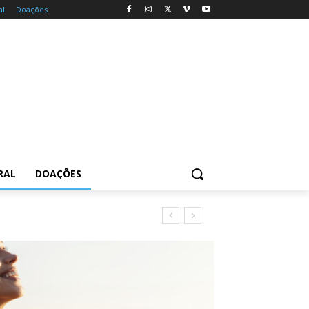
al
Doações
RAL
DOAÇÕES