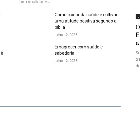
boa qualidade...
a
Como cuidar da saúde e cultivar
U
uma atitude positiva segundo a
O
bíblia
E
julho 12, 2026
Ev
Emagrecer com saúde e
Se
 à
sabedoria
tr
julho 12, 2026
do