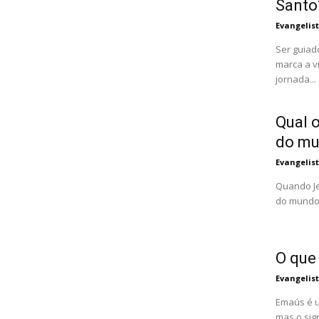
Santo
Evangelis
Ser guiad
marca a v
jornada...
Qual o
do m
Evangelis
Quando Je
do mundo"
O que
Evangelis
Emaús é u
mas o sig