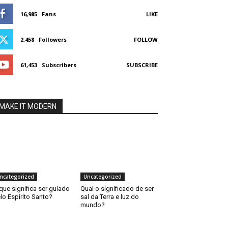
16,985
Fans
LIKE
2,458
Followers
FOLLOW
61,453
Subscribers
SUBSCRIBE
MAKE IT MODERN
ncategorized
Uncategorized
que significa ser guiado
Qual o significado de ser
lo Espírito Santo?
sal da Terra e luz do
mundo?