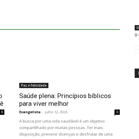
U
O 
Paz e Felicidade
o
Saúde plena: Princípios bíblicos
cê
para viver melhor
Evangelista
-
julho 12, 2026
0
0
A busca por uma vida saudável é um objetivo
compartilhado por muitas pessoas. Ter mais
disposição, prevenir doenças e desfrutar de uma