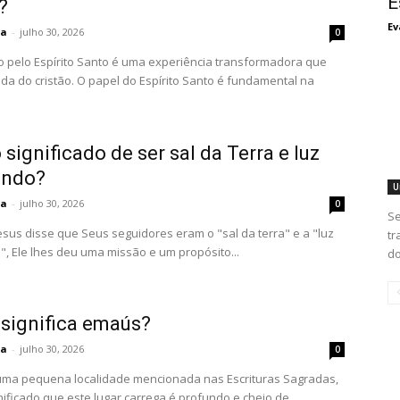
E
?
Ev
ta
-
julho 30, 2026
0
o pelo Espírito Santo é uma experiência transformadora que
ida do cristão. O papel do Espírito Santo é fundamental na
 significado de ser sal da Terra e luz
undo?
U
ta
-
julho 30, 2026
0
Se
sus disse que Seus seguidores eram o "sal da terra" e a "luz
tr
, Ele lhes deu uma missão e um propósito...
do
 significa emaús?
ta
-
julho 30, 2026
0
ma pequena localidade mencionada nas Escrituras Sagradas,
nificado que este lugar carrega é profundo e cheio de