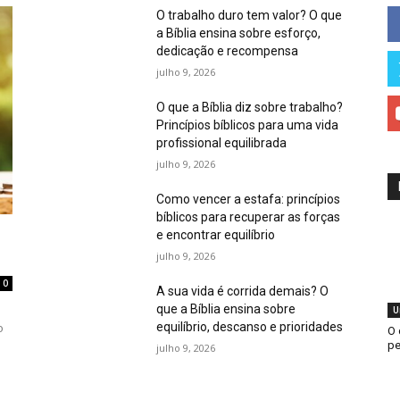
O trabalho duro tem valor? O que
a Bíblia ensina sobre esforço,
dedicação e recompensa
julho 9, 2026
O que a Bíblia diz sobre trabalho?
Princípios bíblicos para uma vida
profissional equilibrada
julho 9, 2026
Como vencer a estafa: princípios
bíblicos para recuperar as forças
e encontrar equilíbrio
julho 9, 2026
0
A sua vida é corrida demais? O
que a Bíblia ensina sobre
U
equilíbrio, descanso e prioridades
o
O 
pe
julho 9, 2026