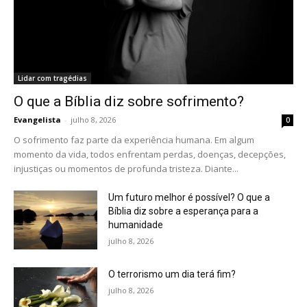
Lidar com tragédias
O que a Bíblia diz sobre sofrimento?
Evangelista
-
julho 8, 2026
0
O sofrimento faz parte da experiência humana. Em algum
momento da vida, todos enfrentam perdas, doenças, decepções,
injustiças ou momentos de profunda tristeza. Diante...
Um futuro melhor é possível? O que a
Bíblia diz sobre a esperança para a
humanidade
julho 8, 2026
O terrorismo um dia terá fim?
julho 8, 2026