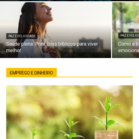
PAZ E FELI
PAZ E FELICIDADE
Saúde plena: Princípios bíblicos para viver
Como a bí
melhor
emociona
EMPREGO E DINHEIRO