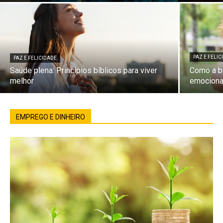
PAZ E FELI
PAZ E FELICIDADE
Saúde plena: Princípios bíblicos para viver
Como a bí
melhor
emociona
EMPREGO E DINHEIRO