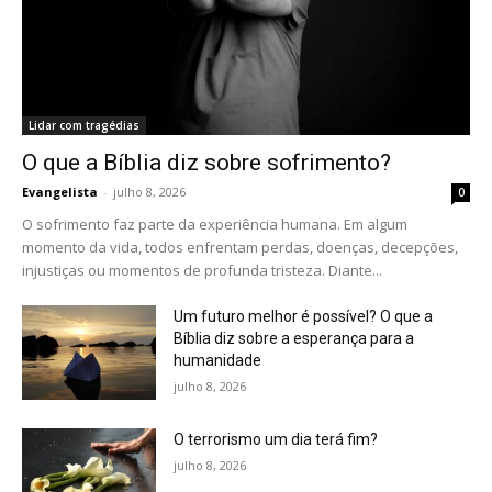
Lidar com tragédias
O que a Bíblia diz sobre sofrimento?
Evangelista
-
julho 8, 2026
0
O sofrimento faz parte da experiência humana. Em algum
momento da vida, todos enfrentam perdas, doenças, decepções,
injustiças ou momentos de profunda tristeza. Diante...
Um futuro melhor é possível? O que a
Bíblia diz sobre a esperança para a
humanidade
julho 8, 2026
O terrorismo um dia terá fim?
julho 8, 2026