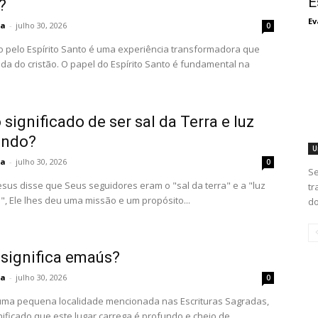
E
?
Ev
ta
-
julho 30, 2026
0
o pelo Espírito Santo é uma experiência transformadora que
ida do cristão. O papel do Espírito Santo é fundamental na
 significado de ser sal da Terra e luz
undo?
U
ta
-
julho 30, 2026
0
Se
sus disse que Seus seguidores eram o "sal da terra" e a "luz
tr
, Ele lhes deu uma missão e um propósito...
do
 significa emaús?
ta
-
julho 30, 2026
0
ma pequena localidade mencionada nas Escrituras Sagradas,
nificado que este lugar carrega é profundo e cheio de