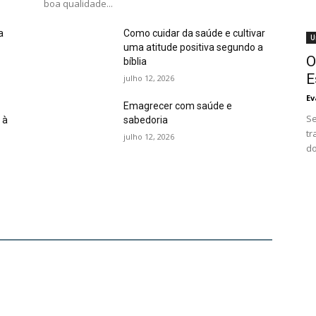
boa qualidade...
a
Como cuidar da saúde e cultivar
U
uma atitude positiva segundo a
O
bíblia
E
julho 12, 2026
Ev
Emagrecer com saúde e
Se
 à
sabedoria
tr
julho 12, 2026
do