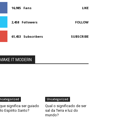
16,985
Fans
LIKE
2,458
Followers
FOLLOW
61,453
Subscribers
SUBSCRIBE
MAKE IT MODERN
ncategorized
Uncategorized
que significa ser guiado
Qual o significado de ser
lo Espírito Santo?
sal da Terra e luz do
mundo?