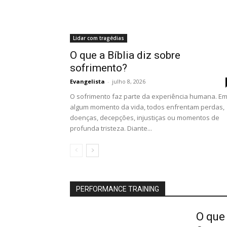
Lidar com tragédias
O que a Bíblia diz sobre
sofrimento?
Evangelista
-
julho 8, 2026
O sofrimento faz parte da experiência humana. E
algum momento da vida, todos enfrentam perdas,
doenças, decepções, injustiças ou momentos de
profunda tristeza. Diante...
PERFORMANCE TRAINING
O que 