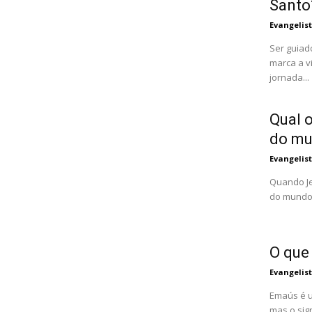
Santo
Evangelis
Ser guiad
marca a v
jornada...
Qual o
do m
Evangelis
Quando Je
do mundo"
O que
Evangelis
Emaús é u
mas o sig