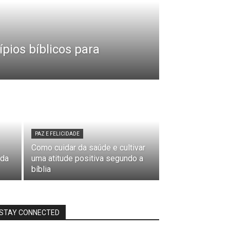
ípios bíblicos para
PAZ E FELICIDADE
Como cuidar da saúde e cultivar
 da
uma atitude positiva segundo a
bíblia
STAY CONNECTED