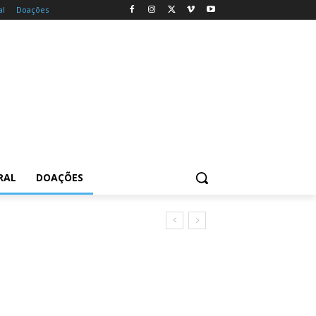
al
Doações
RAL
DOAÇÕES