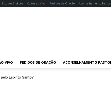
Estudos Bíblicos
Cultos ao Vivo
Pedidos de Oração
Aconselhamento Pastor
AO VIVO
PEDIDOS DE ORAÇÃO
ACONSELHAMENTO PASTO
 pelo Espírito Santo?