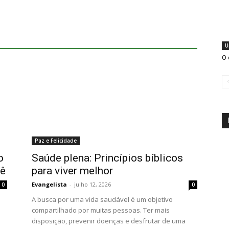
U
O 
Paz e Felicidade
o
Saúde plena: Princípios bíblicos
cê
para viver melhor
Evangelista
-
julho 12, 2026
0
0
A busca por uma vida saudável é um objetivo
compartilhado por muitas pessoas. Ter mais
disposição, prevenir doenças e desfrutar de uma