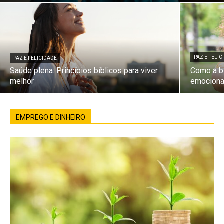
PAZ E FELI
PAZ E FELICIDADE
Saúde plena: Princípios bíblicos para viver
Como a bí
melhor
emociona
EMPREGO E DINHEIRO