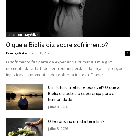
Lidar com tragédias
O que a Bíblia diz sobre sofrimento?
Evangelista
-
julho 8, 2026
0
O sofrimento faz parte da experiência humana. Em algum
momento da vida, todos enfrentam perdas, doenças, decepções,
injustiças ou momentos de profunda tristeza. Diante...
Um futuro melhor é possível? O que a
Bíblia diz sobre a esperança para a
humanidade
julho 8, 2026
O terrorismo um dia terá fim?
julho 8, 2026