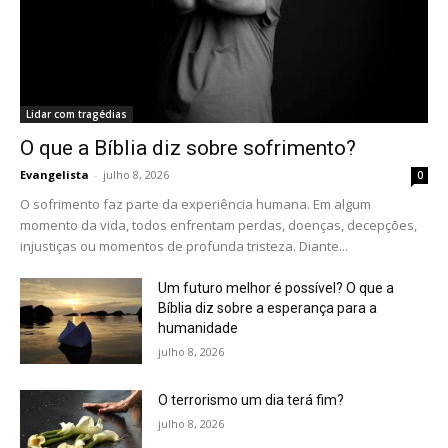
Lidar com tragédias
O que a Bíblia diz sobre sofrimento?
Evangelista
-
julho 8, 2026
0
O sofrimento faz parte da experiência humana. Em algum
momento da vida, todos enfrentam perdas, doenças, decepções,
injustiças ou momentos de profunda tristeza. Diante...
Um futuro melhor é possível? O que a
Bíblia diz sobre a esperança para a
humanidade
julho 8, 2026
O terrorismo um dia terá fim?
julho 8, 2026