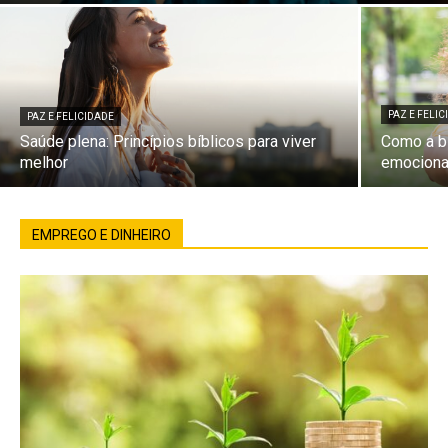
PAZ E FELI
PAZ E FELICIDADE
Saúde plena: Princípios bíblicos para viver
Como a bí
melhor
emociona
EMPREGO E DINHEIRO