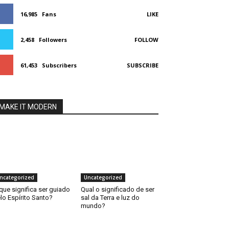
16,985
Fans
LIKE
2,458
Followers
FOLLOW
61,453
Subscribers
SUBSCRIBE
MAKE IT MODERN
ncategorized
Uncategorized
que significa ser guiado
Qual o significado de ser
lo Espírito Santo?
sal da Terra e luz do
mundo?