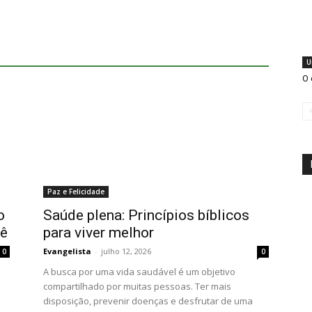
U
O 
Paz e Felicidade
o
Saúde plena: Princípios bíblicos
cê
para viver melhor
Evangelista
-
julho 12, 2026
0
0
A busca por uma vida saudável é um objetivo
compartilhado por muitas pessoas. Ter mais
disposição, prevenir doenças e desfrutar de uma