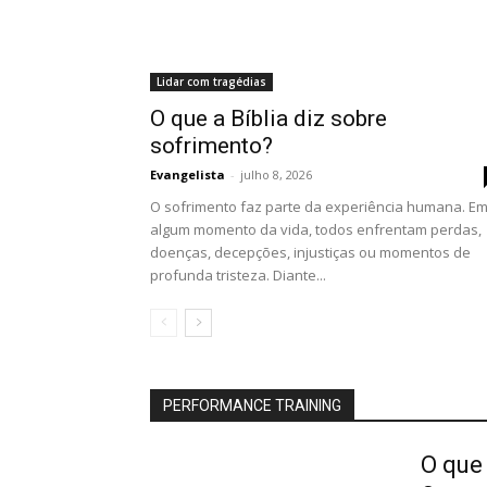
Lidar com tragédias
O que a Bíblia diz sobre
sofrimento?
Evangelista
-
julho 8, 2026
O sofrimento faz parte da experiência humana. E
algum momento da vida, todos enfrentam perdas,
doenças, decepções, injustiças ou momentos de
profunda tristeza. Diante...
PERFORMANCE TRAINING
O que 