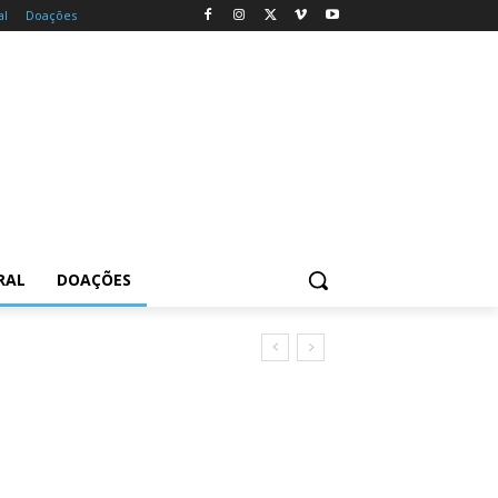
al
Doações
RAL
DOAÇÕES