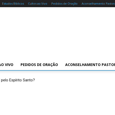
Estudos Bíblicos
Cultos ao Vivo
Pedidos de Oração
Aconselhamento Pastor
AO VIVO
PEDIDOS DE ORAÇÃO
ACONSELHAMENTO PASTO
 pelo Espírito Santo?