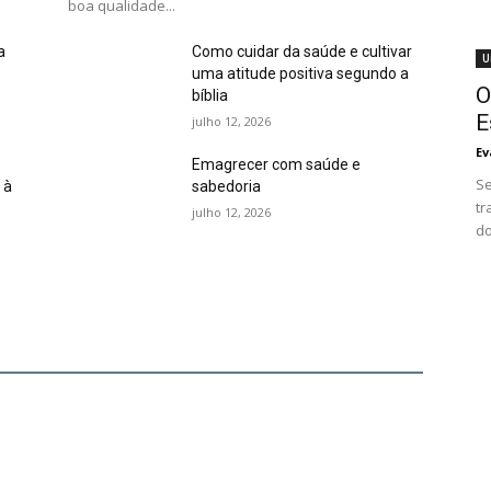
boa qualidade...
a
Como cuidar da saúde e cultivar
U
uma atitude positiva segundo a
O
bíblia
E
julho 12, 2026
Ev
Emagrecer com saúde e
Se
 à
sabedoria
tr
julho 12, 2026
do