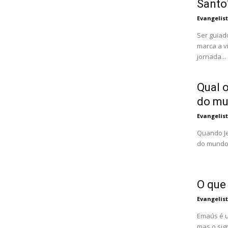
Santo
Evangelis
Ser guiad
marca a v
jornada...
Qual o
do m
Evangelis
Quando Je
do mundo"
O que
Evangelis
Emaús é u
mas o sig