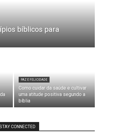
ípios bíblicos para
PAZ E FELICIDADE
Como cuidar da saúde e cultivar
 da
uma atitude positiva segundo a
bíblia
STAY CONNECTED