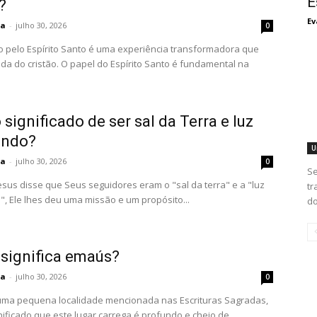
E
?
Ev
ta
-
julho 30, 2026
0
o pelo Espírito Santo é uma experiência transformadora que
ida do cristão. O papel do Espírito Santo é fundamental na
 significado de ser sal da Terra e luz
undo?
U
ta
-
julho 30, 2026
0
Se
sus disse que Seus seguidores eram o "sal da terra" e a "luz
tr
, Ele lhes deu uma missão e um propósito...
do
 significa emaús?
ta
-
julho 30, 2026
0
ma pequena localidade mencionada nas Escrituras Sagradas,
nificado que este lugar carrega é profundo e cheio de