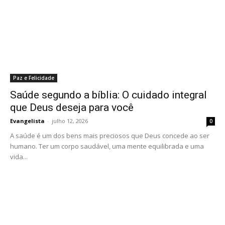
Paz e Felicidade
Saúde segundo a bíblia: O cuidado integral
que Deus deseja para você
Evangelista
-
julho 12, 2026
0
A saúde é um dos bens mais preciosos que Deus concede ao ser
humano. Ter um corpo saudável, uma mente equilibrada e uma
vida...