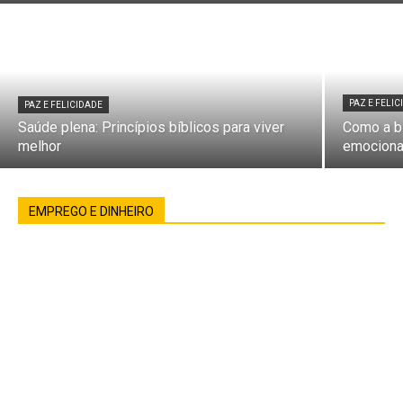
PAZ E FELI
PAZ E FELICIDADE
Saúde plena: Princípios bíblicos para viver
Como a bí
melhor
emociona
EMPREGO E DINHEIRO