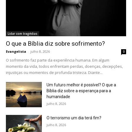
Lidar com tragédias
O que a Bíblia diz sobre sofrimento?
Evangelista
-
julho 8, 2026
0
O sofrimento faz parte da experiência humana. Em algum
momento da vida, todos enfrentam perdas, doenças, decepções,
injustiças ou momentos de profunda tristeza. Diante...
Um futuro melhor é possível? O que a
Bíblia diz sobre a esperança para a
humanidade
julho 8, 2026
O terrorismo um dia terá fim?
julho 8, 2026