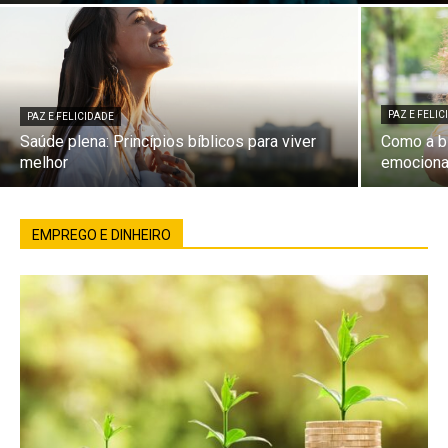
PAZ E FELI
PAZ E FELICIDADE
Saúde plena: Princípios bíblicos para viver
Como a bí
melhor
emociona
EMPREGO E DINHEIRO