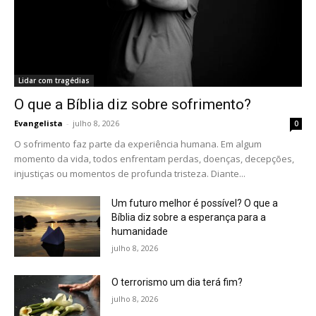
Lidar com tragédias
O que a Bíblia diz sobre sofrimento?
Evangelista
-
julho 8, 2026
0
O sofrimento faz parte da experiência humana. Em algum
momento da vida, todos enfrentam perdas, doenças, decepções,
injustiças ou momentos de profunda tristeza. Diante...
Um futuro melhor é possível? O que a
Bíblia diz sobre a esperança para a
humanidade
julho 8, 2026
O terrorismo um dia terá fim?
julho 8, 2026