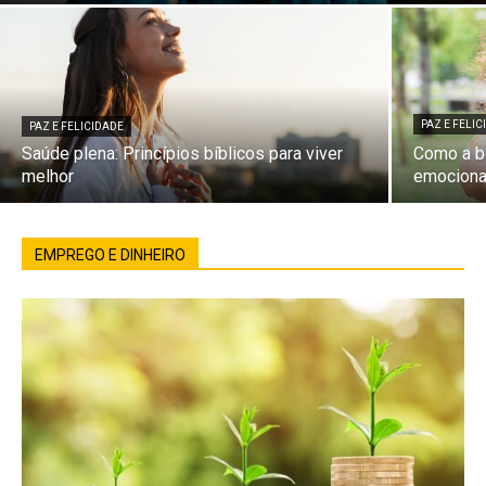
PAZ E FELI
PAZ E FELICIDADE
Saúde plena: Princípios bíblicos para viver
Como a bí
melhor
emociona
EMPREGO E DINHEIRO