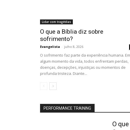
Lidar com tragédias
O que a Bíblia diz sobre
sofrimento?
Evangelista
-
julho 8, 2026
O sofrimento faz parte da experiência humana. E
algum momento da vida, todos enfrentam perdas,
doenças, decepções, injustiças ou momentos de
profunda tristeza. Diante...
PERFORMANCE TRAINING
O que 