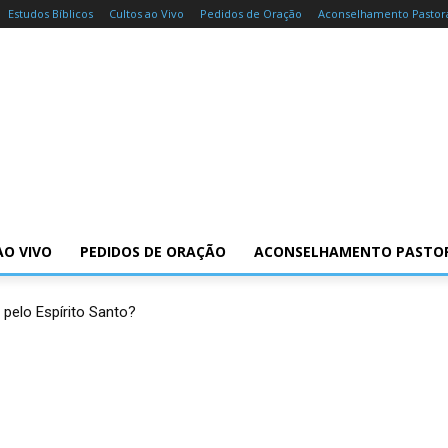
Estudos Bíblicos
Cultos ao Vivo
Pedidos de Oração
Aconselhamento Pastor
AO VIVO
PEDIDOS DE ORAÇÃO
ACONSELHAMENTO PASTO
 pelo Espírito Santo?