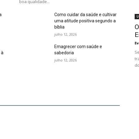
boa qualidade...
a
Como cuidar da saúde e cultivar
U
uma atitude positiva segundo a
O
bíblia
E
julho 12, 2026
Ev
Emagrecer com saúde e
Se
 à
sabedoria
tr
julho 12, 2026
do