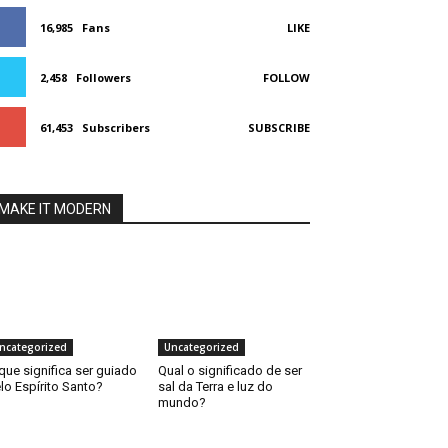
16,985
Fans
LIKE
2,458
Followers
FOLLOW
61,453
Subscribers
SUBSCRIBE
MAKE IT MODERN
ncategorized
Uncategorized
que significa ser guiado
Qual o significado de ser
lo Espírito Santo?
sal da Terra e luz do
mundo?