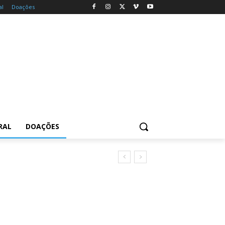
al
Doações
RAL
DOAÇÕES