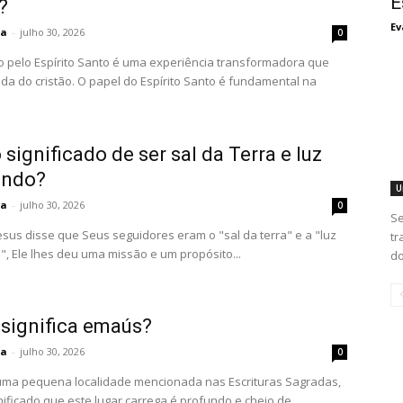
E
?
Ev
ta
-
julho 30, 2026
0
o pelo Espírito Santo é uma experiência transformadora que
ida do cristão. O papel do Espírito Santo é fundamental na
 significado de ser sal da Terra e luz
undo?
U
ta
-
julho 30, 2026
0
Se
sus disse que Seus seguidores eram o "sal da terra" e a "luz
tr
, Ele lhes deu uma missão e um propósito...
do
 significa emaús?
ta
-
julho 30, 2026
0
ma pequena localidade mencionada nas Escrituras Sagradas,
nificado que este lugar carrega é profundo e cheio de