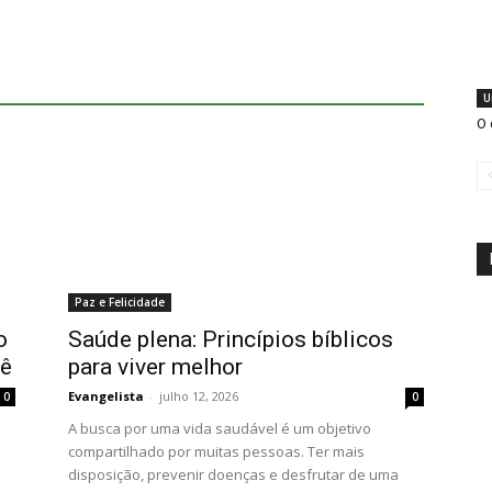
U
O 
Paz e Felicidade
o
Saúde plena: Princípios bíblicos
cê
para viver melhor
Evangelista
-
julho 12, 2026
0
0
A busca por uma vida saudável é um objetivo
compartilhado por muitas pessoas. Ter mais
disposição, prevenir doenças e desfrutar de uma