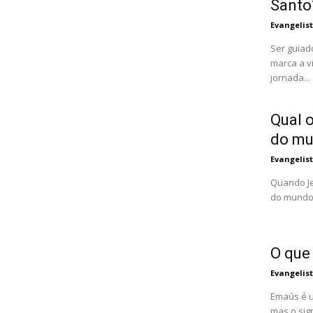
Santo
Evangelis
Ser guiad
marca a v
jornada...
Qual o
do m
Evangelis
Quando Je
do mundo"
O que
Evangelis
Emaús é u
mas o sig