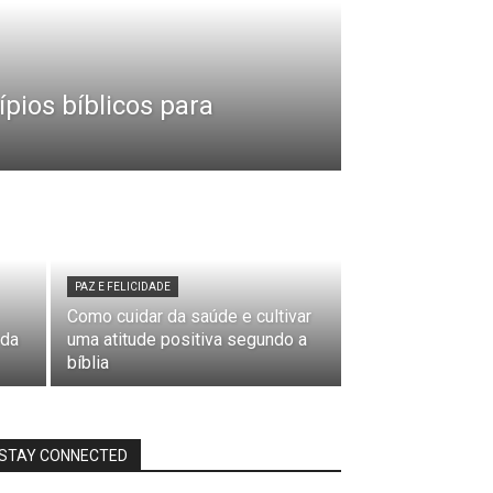
ípios bíblicos para
PAZ E FELICIDADE
Como cuidar da saúde e cultivar
 da
uma atitude positiva segundo a
bíblia
STAY CONNECTED