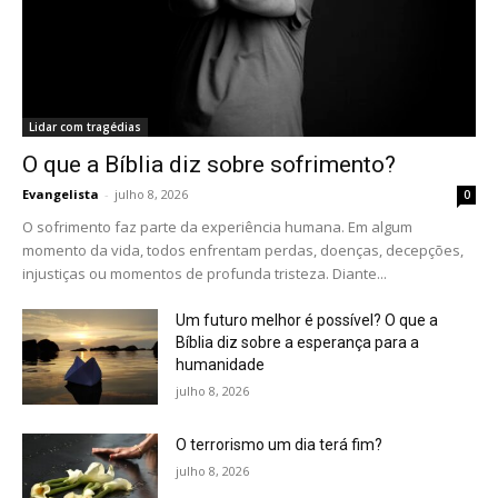
Lidar com tragédias
O que a Bíblia diz sobre sofrimento?
Evangelista
-
julho 8, 2026
0
O sofrimento faz parte da experiência humana. Em algum
momento da vida, todos enfrentam perdas, doenças, decepções,
injustiças ou momentos de profunda tristeza. Diante...
Um futuro melhor é possível? O que a
Bíblia diz sobre a esperança para a
humanidade
julho 8, 2026
O terrorismo um dia terá fim?
julho 8, 2026