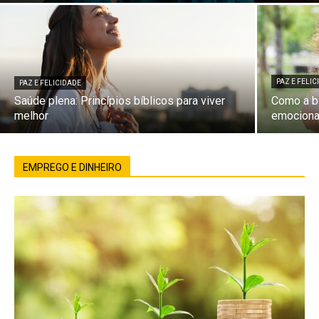
PAZ E FELI
PAZ E FELICIDADE
Saúde plena: Princípios bíblicos para viver
Como a bí
melhor
emociona
EMPREGO E DINHEIRO